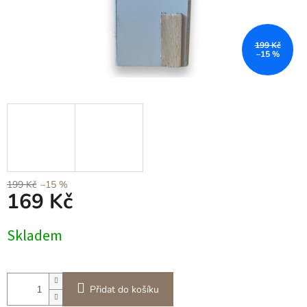
199 Kč
–15 %
199 Kč
–15 %
169 Kč
Měrná
Skladem
cena:
Přidat do košíku