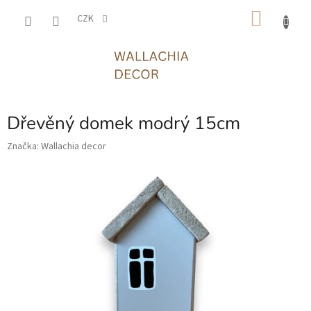
Přejít
NÁKU
na
CZK
obsah
KOŠÍK
Dřevěný domek modrý 15cm
Značka:
Wallachia decor