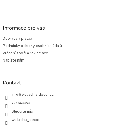
Z
á
p
a
Informace pro vás
t
Doprava a platba
í
Podmínky ochrany osobních údajů
Vrácení zboží a reklamace
Napište nám
Kontakt
info
@
wallachia-decor.cz
728640050
Sledujte nás
wallachia_decor