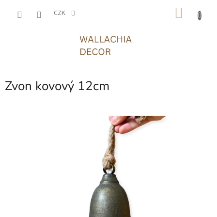
Přejít
NÁKU
na
CZK
obsah
KOŠÍK
Zvon kovový 12cm