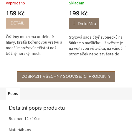
Vyprodáno
Skladem
159 Kč
199 Kč
DETAIL
Do košíku
Čištěný mech má oddělené
Stylová sada čtyř zvonečků na
hlavy, kratší kořenovou vrstvu a
šňůrce s mašličkou. Zavěste je
menší množství nečistot než
na voňavou větvičku, na vánoční
běžný norský mech.
stromeček nebo zavěste do
Stabilizovaný mech získáváme
středu věnce.
přímo od zahraničních výrobců
ze...
ZOBRAZIT VŠECHNY SOUVISEJÍCÍ PRODUKTY
Popis
Detailní popis produktu
Rozměr: 12 x 10cm
Materiál: kov