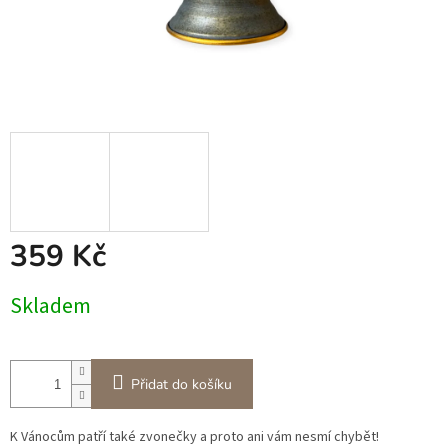
359 Kč
Měrná
Skladem
cena:
Přidat do košíku
K Vánocům patří také zvonečky a proto ani vám nesmí chybět!