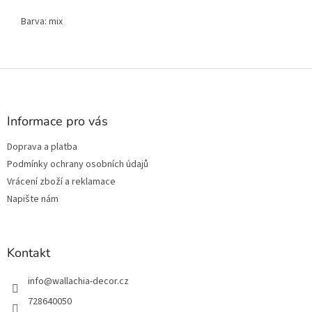
Barva: mix
Z
á
p
a
Informace pro vás
t
Doprava a platba
í
Podmínky ochrany osobních údajů
Vrácení zboží a reklamace
Napište nám
Kontakt
info
@
wallachia-decor.cz
728640050