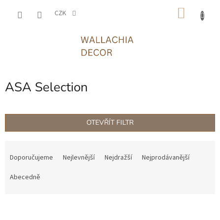
Přejít
NÁKU
na
CZK
obsah
KOŠÍK
ASA Selection
OTEVŘÍT FILTR
Ř
a
Doporučujeme
Nejlevnější
Nejdražší
Nejprodávanější
z
e
Abecedně
n
í
V
p
ý