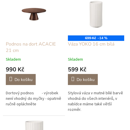
r
p
o
i
d
s
u
p
k
r
t
o
ů
699 Kč
–14 %
d
Podnos na dort ACACIE
Váza YOKO 16 cm bílá
u
21 cm
k
Skladem
Skladem
t
990 Kč
599 Kč
ů
Do košíku
Do košíku
Dortový podnos - výrobek
Stylová váza v matné bílé barvě
není vhodný do myčky - opatrně
vhodná do všech interiérů, v
ručně opláchněte
nabídce máme také větší
rozměr.