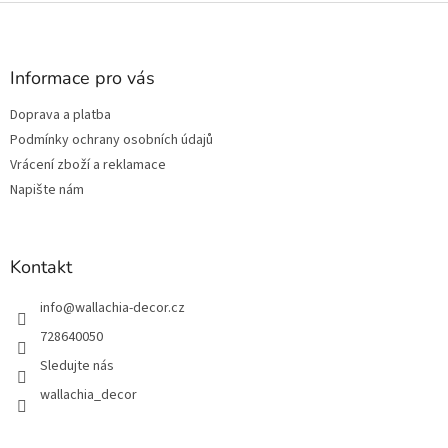
l
Z
á
á
d
p
a
a
Informace pro vás
c
t
í
Doprava a platba
í
p
Podmínky ochrany osobních údajů
r
v
Vrácení zboží a reklamace
k
Napište nám
y
v
ý
p
Kontakt
i
s
info
@
wallachia-decor.cz
u
728640050
Sledujte nás
wallachia_decor