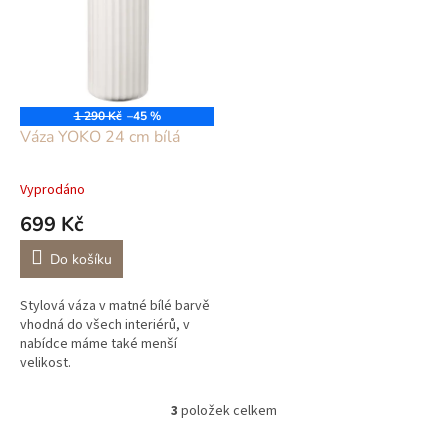
1 290 Kč
–45 %
Váza YOKO 24 cm bílá
Vyprodáno
699 Kč
Do košíku
Stylová váza v matné bílé barvě
vhodná do všech interiérů, v
nabídce máme také menší
velikost.
3
položek celkem
O
v