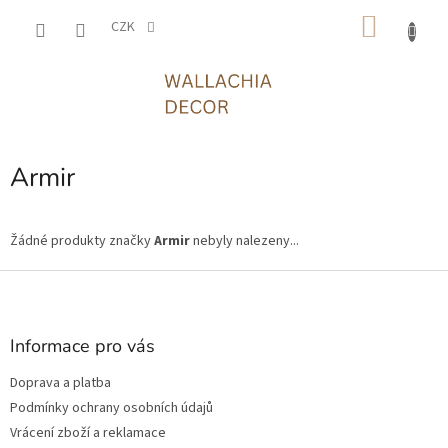
Přejít
NÁKU
na
CZK
obsah
KOŠÍK
Armir
Žádné produkty značky
Armir
nebyly nalezeny...
Z
á
p
a
Informace pro vás
t
Doprava a platba
í
Podmínky ochrany osobních údajů
Vrácení zboží a reklamace