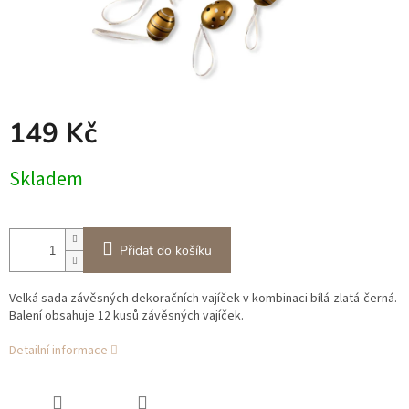
149 Kč
Měrná
Skladem
cena:
Přidat do košíku
Velká sada závěsných dekoračních vajíček v kombinaci bílá-zlatá-černá.
Balení obsahuje 12 kusů závěsných vajíček.
Detailní informace