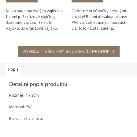
Velká sada barevných vajíček v
Ozdobte si větvičky veselými
balení je 3x růžové vajíčko,
vajíčky! Balení obsahuje 4 kusy
3xzelené vajíčko, 3x žluté
PVC vajíček v různých barvách
vajíčko, 3x oranžové vajíčko.
viz. foto - žlutá, zelená,
oranžová, růžová.
ZOBRAZIT VŠECHNY SOUVISEJÍCÍ PRODUKTY
Popis
Detailní popis produktu
Rozměr: 4 x 3cm
Materiál: PVC
Barva: mix viz. foto