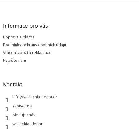
Z
á
p
a
Informace pro vás
t
Doprava a platba
í
Podmínky ochrany osobních údajů
Vrácení zboží a reklamace
Napište nám
Kontakt
info
@
wallachia-decor.cz
728640050
Sledujte nás
wallachia_decor