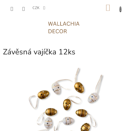
Přejít
NÁKU
na
CZK
obsah
KOŠÍK
Závěsná vajíčka 12ks