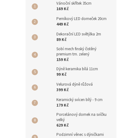
Vánoční skřítek 35cm
169 Kč
Perníkový LED domeček 20cm
449 Kč
Dekorační LED světýlka 2m
89 Kč
Sobí mech finský čistěný
premium tm. zelený
159 Kč
Dýně keramika bílá 11cm
99 Kč
Velurová dýně růžová
399 Kč
Keramický svícen bílý - 9 cm
179 Kč
Porcelánový domek na svíčku
velký
629 Kč
Podzimní věnec s dýničkami