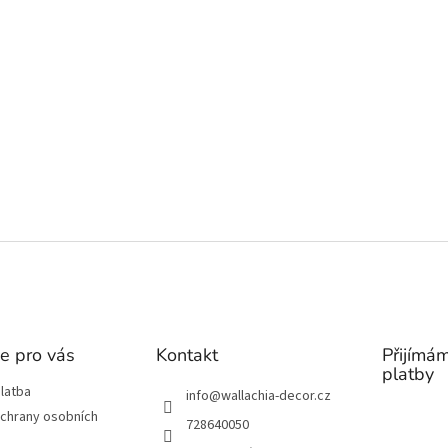
e pro vás
Kontakt
Přijímám
platby
latba
info
@
wallachia-decor.cz
chrany osobních
728640050