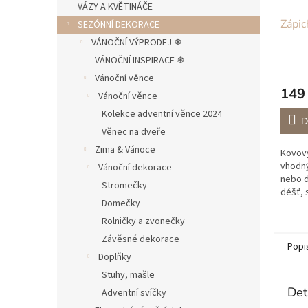
VÁZY A KVĚTINÁČE
Zápic
SEZÓNNÍ DEKORACE
VÁNOČNÍ VÝPRODEJ ❄︎︎
VÁNOČNÍ INSPIRACE ❄︎︎
Vánoční věnce
149
Vánoční věnce
Kolekce adventní věnce 2024
D
Věnec na dveře
Zima & Vánoce
Kovový
vhodný
Vánoční dekorace
nebo d
Stromečky
déšť, s
Domečky
Rolničky a zvonečky
Závěsné dekorace
Popi
Doplňky
Stuhy, mašle
Det
Adventní svíčky