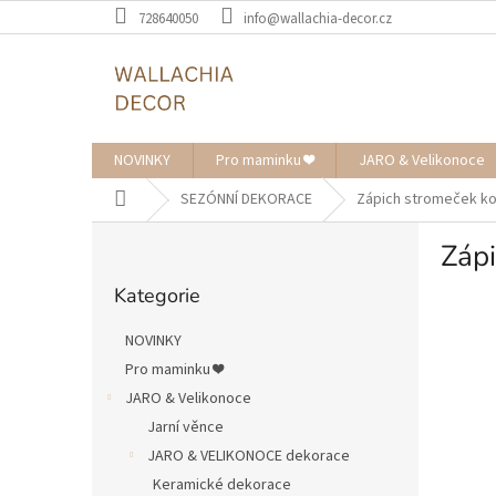
Přejít
728640050
info@wallachia-decor.cz
na
obsah
NOVINKY
Pro maminku ❤️
JARO & Velikonoce
Domů
SEZÓNNÍ DEKORACE
Zápich stromeček k
P
Záp
o
Přeskočit
s
Kategorie
kategorie
t
r
NOVINKY
a
Pro maminku ❤️
n
JARO & Velikonoce
n
í
Jarní věnce
p
JARO & VELIKONOCE dekorace
a
Keramické dekorace