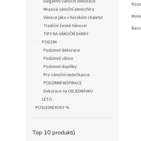
Elegantní vánoční dekorace
Rozm
Mrazivá vánoční atmosféra
Mater
Vánoce jako v horském chaletu!
Tradiční české Vánoce!
Barv
TIPY NA VÁNOČNÍ DÁRKY
PODZIM
Podzimní dekorace
Podzimní věnce
Podzimní doplňky
Pro vánoční nedočkavce
PODZIMNÍ INSPIRACE
Dekorace na OBJEDNÁVKU
LÉTO
POSLEDNÍ KUSY %
Top 10 produktů