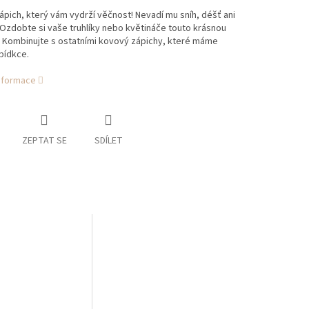
pich, který vám vydrží věčnost! Nevadí mu sníh, déšť ani
 Ozdobte si vaše truhlíky nebo květináče touto krásnou
! Kombinujte s ostatními kovový zápichy, které máme
bídkce.
informace
ZEPTAT SE
SDÍLET