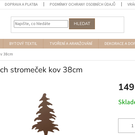
DOPRAVA A PLATBA
PODMÍNKY OCHRANY OSOBNÍCH ÚDAJŮ
VRÁ
HLEDAT
BYTOVÝ TEXTIL
TVOŘENÍ A ARANŽOVÁNÍ
DEKORACE A DO
ov 38cm
ich stromeček kov 38cm
149
Měrná
Skla
cena: