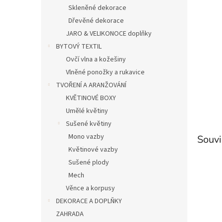
n
Skleněné dekorace
e
Dřevěné dekorace
l
JARO & VELIKONOCE doplňky
BYTOVÝ TEXTIL
Ovčí vlna a kožešiny
Vlněné ponožky a rukavice
TVOŘENÍ A ARANŽOVÁNÍ
KVĚTINOVÉ BOXY
Umělé květiny
Sušené květiny
Mono vazby
Souvi
Květinové vazby
Sušené plody
Mech
Věnce a korpusy
DEKORACE A DOPLŇKY
ZAHRADA