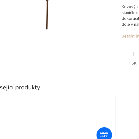
Kovový zá
sluníčko.
dekorací
dole v na
Detailní 
TISK
sející produkty
159 Kč
–44 %