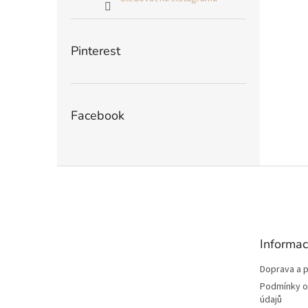
Pinterest
Facebook
Z
á
p
a
t
Informac
í
Doprava a p
Podmínky o
údajů