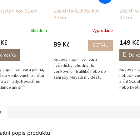
h jelen kov 32cm
Zápich hvězdička kov
Zápich s
32cm
27cm
Skladem
Vyprodáno
 Kč
149 Kč
89 Kč
DETAIL
o košíku
Do ko
Kovový zápich ve tvaru
hvězdičky, vhodný do
 zápich ve tvaru jelena,
Kovový záp
venkovních truhlíků nebo do
 do venkovních truhlíků
nebude vadi
zahrady. Nevadí mu déšť,
o zahrady. Nevadí mu
sníh! Ozdob
slunce ani sníh.
lunce ani sníh.
nebo květi
nádhernou 
s
ailní popis produktu