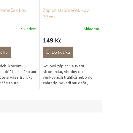
tromeček kov
Zápich stromeček kov
33cm
Skladem
Skladem
149 Kč
šíku
Do košíku
ich, kterému
Kovový zápich ve tvaru
t déšť, sluníčko ani
stromečku, vhodný do
te si vaše truhlíky
venkovních truhlíků nebo do
náče touto
zahrady. Nevadí mu déšť,
dekorací!
slunce ani sníh.