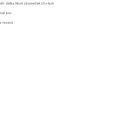
ěr: délka 38cm stromeček 10 x 6cm
iál: kov
a: rezavá