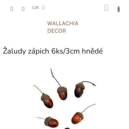
Přejít
NÁKU
na
CZK
obsah
KOŠÍK
Žaludy zápich 6ks/3cm hnědé