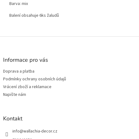
Barva: mix
Balení obsahuje 6ks žaludů
Z
á
p
a
Informace pro vás
t
Doprava a platba
í
Podmínky ochrany osobních údajů
Vrácení zboží a reklamace
Napište nám
Kontakt
info
@
wallachia-decor.cz