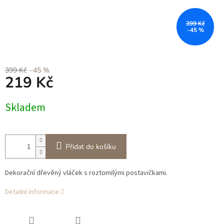
399 Kč
–45 %
399 Kč
–45 %
219 Kč
Měrná
Skladem
cena:
Přidat do košíku
Dekorační dřevěný vláček s roztomilými postavičkami.
Detailní informace