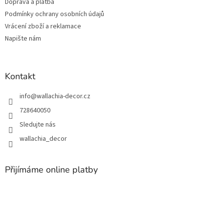
Doprava a platba
í
Podmínky ochrany osobních údajů
Vrácení zboží a reklamace
Napište nám
Kontakt
info
@
wallachia-decor.cz
728640050
Sledujte nás
wallachia_decor
Přijímáme online platby