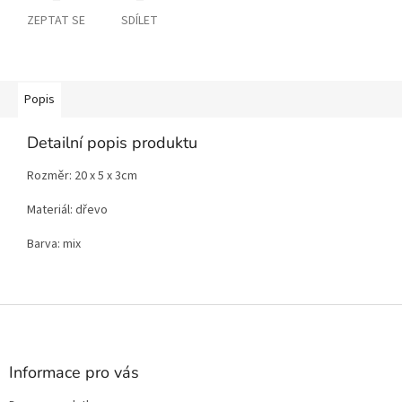
ZEPTAT SE
SDÍLET
Popis
Detailní popis produktu
Rozměr: 20 x 5 x 3cm
Materiál: dřevo
Barva: mix
Z
á
p
a
Informace pro vás
t