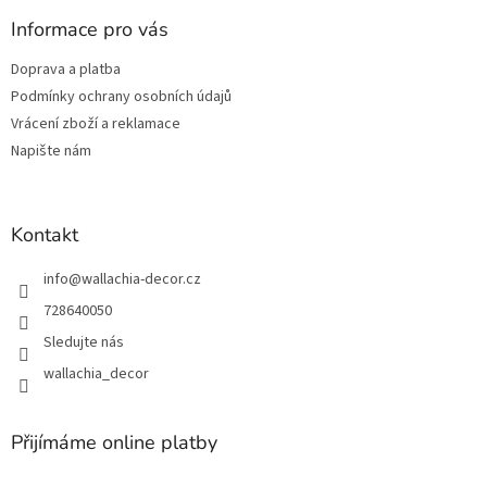
p
a
Informace pro vás
t
Doprava a platba
í
Podmínky ochrany osobních údajů
Vrácení zboží a reklamace
Napište nám
Kontakt
info
@
wallachia-decor.cz
728640050
Sledujte nás
wallachia_decor
Přijímáme online platby