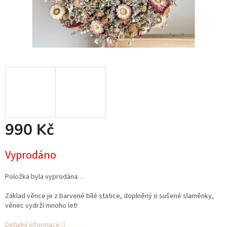
990 Kč
Měrná
Vyprodáno
cena:
Položka byla vyprodána…
Základ věnce je z barvené bílé statice, doplněný o sušené slaměnky,
věnec vydrží mnoho let!
Detailní informace