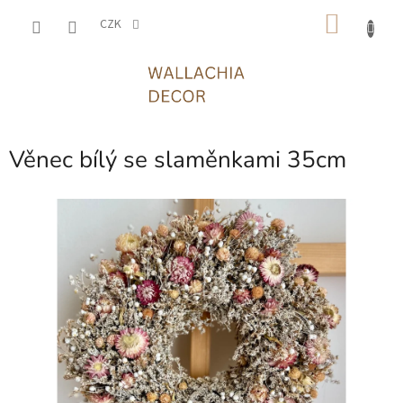
Přejít
NÁKU
na
CZK
obsah
KOŠÍK
Věnec bílý se slaměnkami 35cm