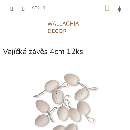
Přejít
NÁKU
na
CZK
obsah
KOŠÍK
Vajíčká závěs 4cm 12ks