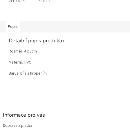
ZEPTAT SE
SDÍLET
Popis
Detailní popis produktu
Rozměr: 4 x 3cm
Materiál: PVC
Barva: bílá s kropením
Z
á
p
a
Informace pro vás
t
Doprava a platba
í