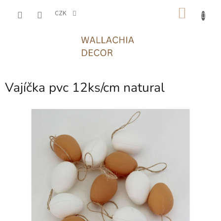
Přejít
NÁKU
na
CZK
obsah
KOŠÍK
Vajíčka pvc 12ks/cm natural