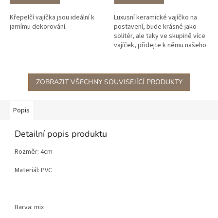
Křepelčí vajíčka jsou ideální k
Luxusní keramické vajíčko na
jarnímu dekorování.
postavení, bude krásné jako
solitér, ale taky ve skupině více
vajíček, přidejte k němu našeho
keramického ptáčka a máte
krásnou jarní dekoraci. V...
ZOBRAZIT VŠECHNY SOUVISEJÍCÍ PRODUKTY
Popis
Detailní popis produktu
Rozměr: 4cm
Materiál: PVC
Barva: mix