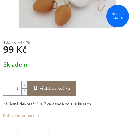
189 Kč
–47 %
189 Kč
–47 %
99 Kč
Měrná
Skladem
cena:
Přidat do košíku
Závěsné dekorační vajíčka v sadě po 12ti kusech
Detailní informace