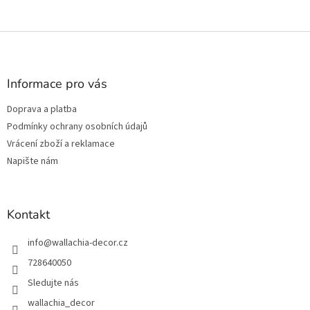
Z
á
p
a
Informace pro vás
t
Doprava a platba
í
Podmínky ochrany osobních údajů
Vrácení zboží a reklamace
Napište nám
Kontakt
info
@
wallachia-decor.cz
728640050
Sledujte nás
wallachia_decor