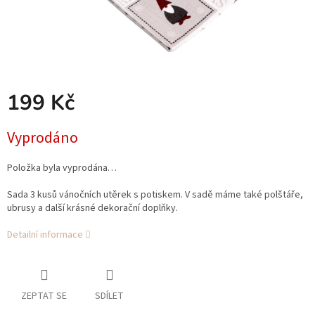
199 Kč
Měrná
Vyprodáno
cena:
Položka byla vyprodána…
Sada 3 kusů vánočních utěrek s potiskem. V sadě máme také polštáře,
ubrusy a další krásné dekorační doplňky.
Detailní informace
ZEPTAT SE
SDÍLET