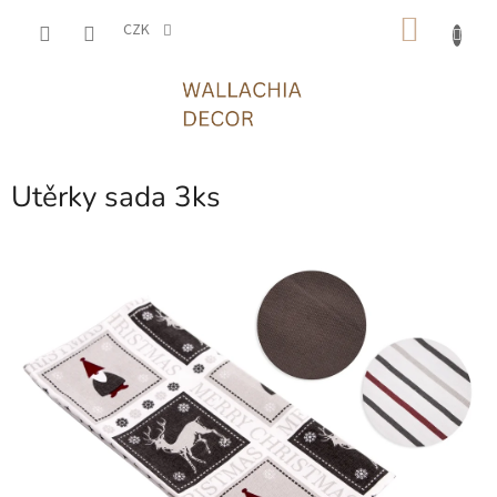
Přejít
NÁKU
na
CZK
obsah
KOŠÍK
Utěrky sada 3ks