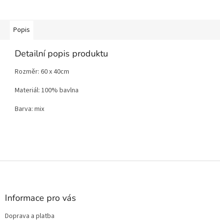
Popis
Detailní popis produktu
Rozměr: 60 x 40cm
Materiál: 100% bavlna
Barva: mix
Z
á
p
a
Informace pro vás
t
Doprava a platba
í