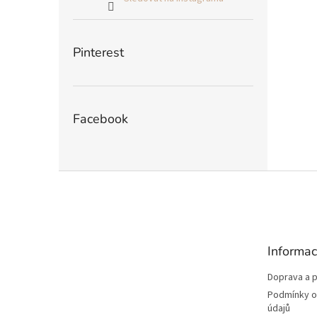
Pinterest
Facebook
Z
á
p
a
t
Informac
í
Doprava a p
Podmínky o
údajů