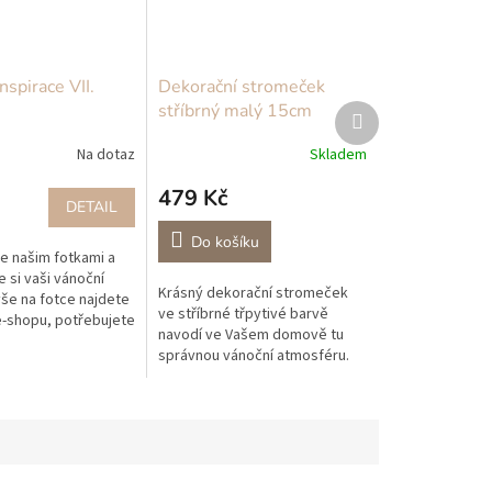
nspirace VII.
Dekorační stromeček
stříbrný malý 15cm
Další
produkt
Na dotaz
Skladem
479 Kč
DETAIL
Do košíku
se našim fotkami a
 si vaši vánoční
Krásný dekorační stromeček
vše na fotce najdete
ve stříbrné třpytivé barvě
-shopu, potřebujete
navodí ve Vašem domově tu
apište nám, jsme
správnou vánoční atmosféru.
ás každý den!
Stromeček máme také ve větší
verzi a krásně se k nim hodí
naše...