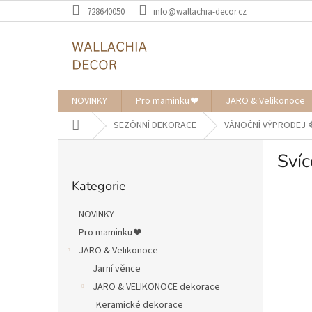
Přejít
728640050
info@wallachia-decor.cz
na
obsah
NOVINKY
Pro maminku ❤️
JARO & Velikonoce
Domů
SEZÓNNÍ DEKORACE
VÁNOČNÍ VÝPRODEJ ❄︎
P
Svíc
o
Přeskočit
s
Kategorie
kategorie
t
r
NOVINKY
a
Pro maminku ❤️
n
JARO & Velikonoce
n
í
Jarní věnce
p
JARO & VELIKONOCE dekorace
a
Keramické dekorace