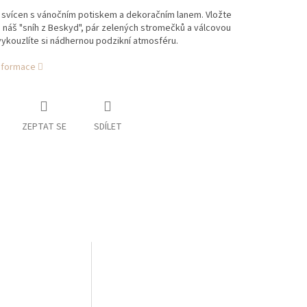
 svícen s vánočním potiskem a dekoračním lanem. Vložte
 náš "sníh z Beskyd", pár zelených stromečků a válcovou
vykouzlíte si nádhernou podzikní atmosféru.
informace
ZEPTAT SE
SDÍLET