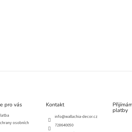
e pro vás
Kontakt
Přijímám
platby
latba
info
@
wallachia-decor.cz
chrany osobních
728640050