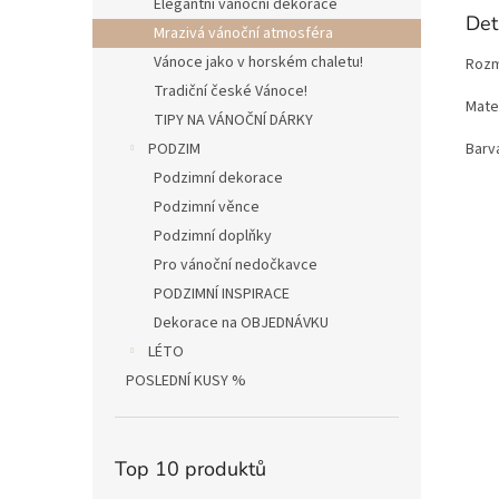
Elegantní vánoční dekorace
Det
Mrazivá vánoční atmosféra
Vánoce jako v horském chaletu!
Rozm
Tradiční české Vánoce!
Mater
TIPY NA VÁNOČNÍ DÁRKY
Barva
PODZIM
Podzimní dekorace
Podzimní věnce
Podzimní doplňky
Pro vánoční nedočkavce
PODZIMNÍ INSPIRACE
Dekorace na OBJEDNÁVKU
LÉTO
POSLEDNÍ KUSY %
Top 10 produktů