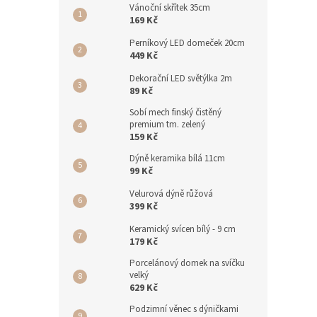
Vánoční skřítek 35cm
169 Kč
Perníkový LED domeček 20cm
449 Kč
Dekorační LED světýlka 2m
89 Kč
Sobí mech finský čistěný
premium tm. zelený
159 Kč
Dýně keramika bílá 11cm
99 Kč
Velurová dýně růžová
399 Kč
Keramický svícen bílý - 9 cm
179 Kč
Porcelánový domek na svíčku
velký
629 Kč
Podzimní věnec s dýničkami