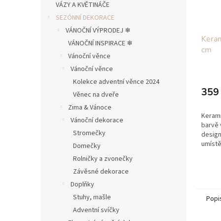
VÁZY A KVĚTINÁČE
SEZÓNNÍ DEKORACE
VÁNOČNÍ VÝPRODEJ ❄︎︎
Keram
VÁNOČNÍ INSPIRACE ❄︎︎
cm
Vánoční věnce
Vánoční věnce
Kolekce adventní věnce 2024
359
Věnec na dveře
Zima & Vánoce
Kerami
Vánoční dekorace
barvě
Stromečky
design
umíst
Domečky
uchope
Rolničky a zvonečky
na mís
Závěsné dekorace
okenní
Doplňky
Stuhy, mašle
Popi
Adventní svíčky