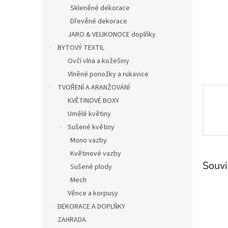
n
Skleněné dekorace
e
Dřevěné dekorace
l
JARO & VELIKONOCE doplňky
BYTOVÝ TEXTIL
Ovčí vlna a kožešiny
Vlněné ponožky a rukavice
TVOŘENÍ A ARANŽOVÁNÍ
KVĚTINOVÉ BOXY
Umělé květiny
Sušené květiny
Mono vazby
Květinové vazby
Souvi
Sušené plody
Mech
Věnce a korpusy
DEKORACE A DOPLŇKY
ZAHRADA