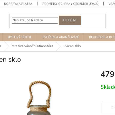
DOPRAVA A PLATBA
PODMÍNKY OCHRANY OSOBNÍCH ÚDAJŮ
VRÁ
HLEDAT
BYTOVÝ TEXTIL
TVOŘENÍ A ARANŽOVÁNÍ
DEKORACE A DO
︎
Mrazivá vánoční atmosféra
Svícen sklo
en sklo
479
Měrná
Skla
cena: