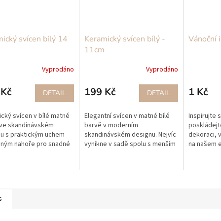
ický svícen bílý 14
Keramický svícen bílý -
Vánoční i
11cm
Vyprodáno
Vyprodáno
 Kč
199 Kč
1 Kč
DETAIL
DETAIL
cký svícen v bílé matné
Elegantní svícen v matné bílé
Inspirujte 
 ve skandinávském
barvě v moderním
poskládejte
u s praktickým uchem
skandinávském designu. Nejvíc
dekoraci, 
ěným nahoře pro snadné
vynikne v sadě spolu s menším
na našem e
ní a přenesení z místa
keramickým svícnem, čím více
poradit? N
to. Skvěle vynikne na
jich je tím lépe vypadají. Svícen
tady pro v
m...
je...
s