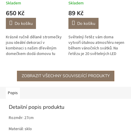
Skladem
Skladem
650 Kč
89 Kč
Do košíku
Do košíku
Krásné ručně dělané stromečky
Světelný řetěz vám doma
jsou ideální dekorací v
vytvoří útulnou atmosféru nejen
kombinaci s našim dřevěným
během vánočních svátků. Na
domečkem dodá domovu tu
řetězu je 20 světelných LED
správnou atmosféru. Stromečky
diodv teplé žluté barvě. Díky
jsou v sadě po 3ks v různých
použitému drátu ho můžete
výškách,...
i dobře...
ZOBRAZIT VŠECHNY SOUVISEJÍCÍ PRODUKTY
Popis
Detailní popis produktu
Rozměr: 27cm
Materiál: sklo