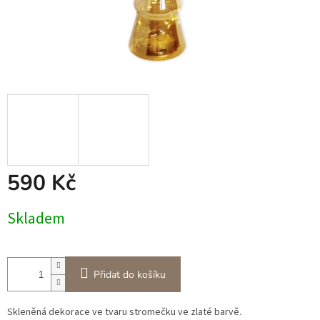
590 Kč
Měrná
Skladem
cena:
Přidat do košíku
Skleněná dekorace ve tvaru stromečku ve zlaté barvě.