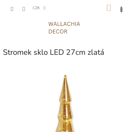
Přejít
NÁKU
na
CZK
obsah
KOŠÍK
Stromek sklo LED 27cm zlatá