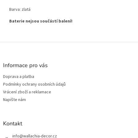
Barva: zlatá
Baterie nejsou součástí balení!
Z
á
p
a
Informace pro vás
t
Doprava a platba
í
Podmínky ochrany osobních údajů
Vrácení zboží a reklamace
Napište nám
Kontakt
info
@
wallachia-decor.cz