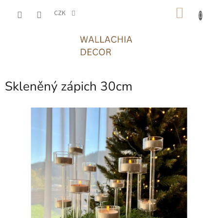
Přejít
NÁKU
na
CZK
obsah
KOŠÍK
Skleněný zápich 30cm