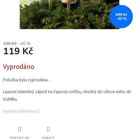
199 Kč
–40 %
199 Kč
–40 %
119 Kč
Měrná
Vyprodáno
cena:
Položka byla vyprodána…
Luxusní skleněný zápich na čajovou svíčku, vhodný do věnce nebo do
truhlíku.
Detailní informace
ZEPTAT SE
SDÍLET