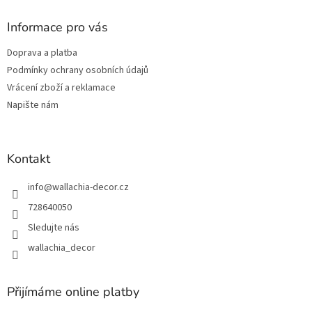
p
a
Informace pro vás
t
Doprava a platba
í
Podmínky ochrany osobních údajů
Vrácení zboží a reklamace
Napište nám
Kontakt
info
@
wallachia-decor.cz
728640050
Sledujte nás
wallachia_decor
Přijímáme online platby