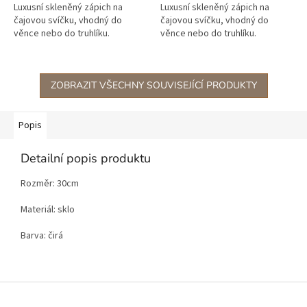
Luxusní skleněný zápich na
Luxusní skleněný zápich na
čajovou svíčku, vhodný do
čajovou svíčku, vhodný do
věnce nebo do truhlíku.
věnce nebo do truhlíku.
ZOBRAZIT VŠECHNY SOUVISEJÍCÍ PRODUKTY
Popis
Detailní popis produktu
Rozměr: 30cm
Materiál: sklo
Barva: čirá
Z
á