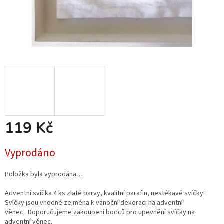
119 Kč
Měrná
Vyprodáno
cena:
Položka byla vyprodána…
Adventní svíčka 4 ks zlaté barvy
, kvalitní parafin, nestékavé svíčky!
S
víčky jsou vhodné zejména k vánoční dekoraci na adventní
věnec.
Doporučujeme zakoupení bodců pro upevnění svíčky na
adventní věnec.