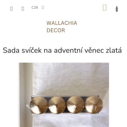
Přejít
NÁKU
na
CZK
obsah
KOŠÍK
Sada svíček na adventní věnec zlatá