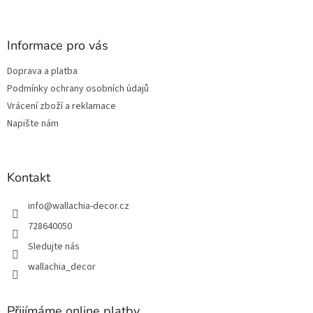
á
p
a
Informace pro vás
t
Doprava a platba
í
Podmínky ochrany osobních údajů
Vrácení zboží a reklamace
Napište nám
Kontakt
info
@
wallachia-decor.cz
728640050
Sledujte nás
wallachia_decor
Přijímáme online platby