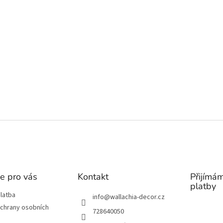
e pro vás
Kontakt
Přijímám
platby
latba
info
@
wallachia-decor.cz
chrany osobních
728640050