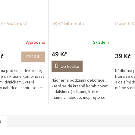
 béžová malá
Dýně bílá malá
Dýně bílá
Vyprodáno
Skladem
49 Kč
Kč
39 Kč
DETAIL
Do košíku
ná podzimní dekorace,
Nádherná 
se dá krásně kombinovat
která se d
Nádherná podzimní dekorace,
ími dýničkami, které
s dalšími d
která se dá krásně kombinovat
 nabídce, inspirujte se
máme v nab
s dalšími dýničkami, které
korací na jídelní stůl
naší dekorac
máme v nabídce, inspirujte se
te pár natrhaných lístků
použijte pá
naší dekorací na jídelní stůl
z...
použijte pár natrhaných lístků
z...
s