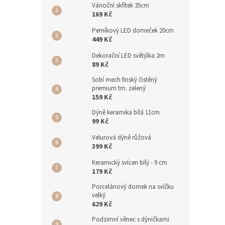
Vánoční skřítek 35cm
169 Kč
Perníkový LED domeček 20cm
449 Kč
Dekorační LED světýlka 2m
89 Kč
Sobí mech finský čistěný
premium tm. zelený
159 Kč
Dýně keramika bílá 11cm
99 Kč
Velurová dýně růžová
399 Kč
Keramický svícen bílý - 9 cm
179 Kč
Porcelánový domek na svíčku
velký
629 Kč
Podzimní věnec s dýničkami