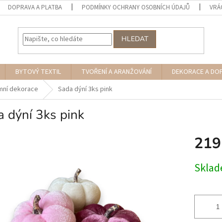
DOPRAVA A PLATBA
PODMÍNKY OCHRANY OSOBNÍCH ÚDAJŮ
VRÁ
HLEDAT
BYTOVÝ TEXTIL
TVOŘENÍ A ARANŽOVÁNÍ
DEKORACE A DO
mní dekorace
Sada dýní 3ks pink
 dýní 3ks pink
219
Měrná
Skla
cena: