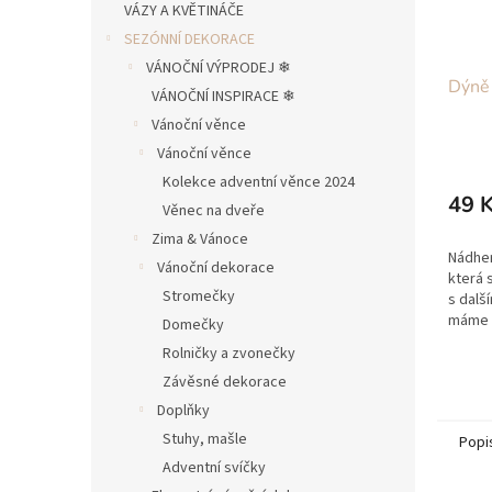
VÁZY A KVĚTINÁČE
SEZÓNNÍ DEKORACE
VÁNOČNÍ VÝPRODEJ ❄︎︎
Dýně
VÁNOČNÍ INSPIRACE ❄︎︎
Vánoční věnce
Vánoční věnce
Kolekce adventní věnce 2024
49 
Věnec na dveře
Zima & Vánoce
Nádher
Vánoční dekorace
která 
Stromečky
s dalš
máme v
Domečky
naší de
Rolničky a zvonečky
použij
Závěsné dekorace
z...
Doplňky
Stuhy, mašle
Popi
Adventní svíčky