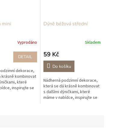
 mini
Dýně béžová střední
Vyprodáno
Skladem
59 Kč
DETAIL
Do košíku
podzimní dekorace,
á krásně kombinovat
Nádherná podzimní dekorace,
ýničkami, které
která se dá krásně kombinovat
ídce, inspirujte se
s dalšími dýničkami, které
í na jídelní stůl
máme v nabídce, inspirujte se
r natrhaných lístků
naší dekorací na jídelní stůl
použijte pár natrhaných lístků
z...