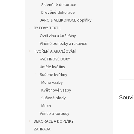
n
Skleněné dekorace
e
Dřevěné dekorace
l
JARO & VELIKONOCE doplňky
BYTOVÝ TEXTIL
Ovčí vlna a kožešiny
Vlněné ponožky a rukavice
TVOŘENÍ A ARANŽOVÁNÍ
KVĚTINOVÉ BOXY
Umělé květiny
Sušené květiny
Mono vazby
Květinové vazby
Souvi
Sušené plody
Mech
Věnce a korpusy
DEKORACE A DOPLŇKY
ZAHRADA