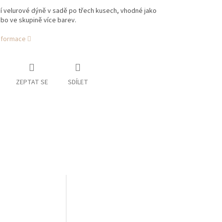
í velurové dýně v sadě po třech kusech, vhodné jako
ebo ve skupině více barev.
informace
ZEPTAT SE
SDÍLET