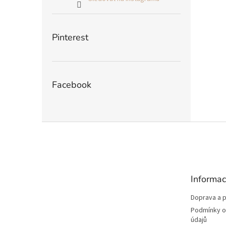
Pinterest
Facebook
Z
á
p
a
t
Informac
í
Doprava a p
Podmínky o
údajů