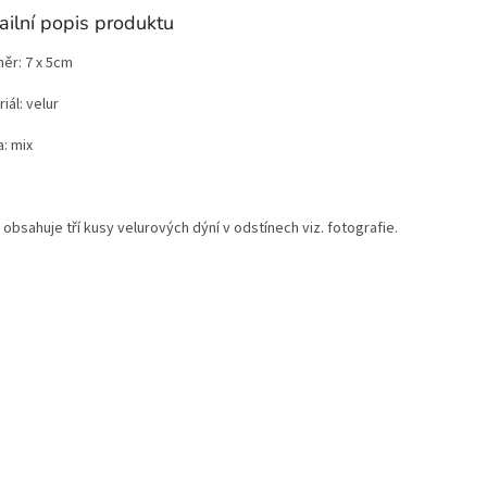
ailní popis produktu
ěr: 7 x 5cm
iál: velur
: mix
obsahuje tří kusy velurových dýní v odstínech viz. fotografie.