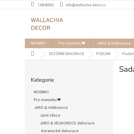
Přejít
728640050
info@wallachia-decor.cz
na
obsah
NOVINKY
Pro maminku ❤️
JARO & Velikonoce
Domů
SEZÓNNÍ DEKORACE
PODZIM
Podzi
P
Sada
o
Přeskočit
s
Kategorie
kategorie
t
r
NOVINKY
a
Pro maminku ❤️
n
JARO & Velikonoce
n
í
Jarní věnce
p
JARO & VELIKONOCE dekorace
a
Keramické dekorace