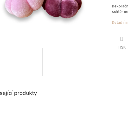
Dekoračn
solitér n
Detailní 
TISK
sející produkty