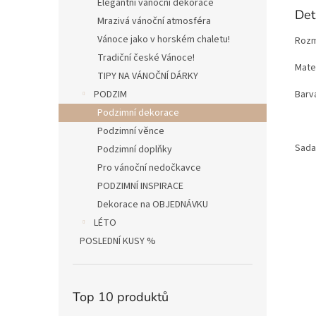
Elegantní vánoční dekorace
Det
Mrazivá vánoční atmosféra
Vánoce jako v horském chaletu!
Rozm
Tradiční české Vánoce!
Mater
TIPY NA VÁNOČNÍ DÁRKY
Barva
PODZIM
Podzimní dekorace
Podzimní věnce
Sada 
Podzimní doplňky
Pro vánoční nedočkavce
PODZIMNÍ INSPIRACE
Dekorace na OBJEDNÁVKU
LÉTO
POSLEDNÍ KUSY %
Top 10 produktů