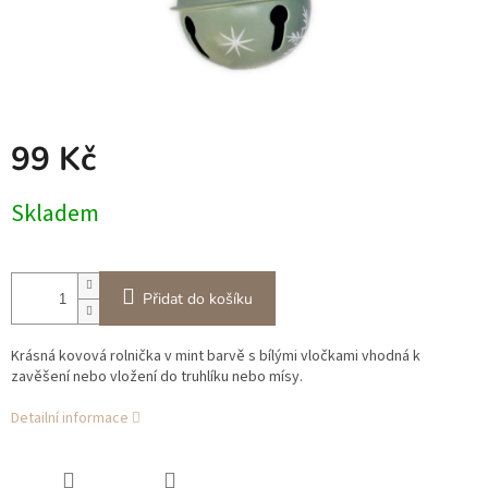
99 Kč
Měrná
Skladem
cena:
Přidat do košíku
Krásná kovová rolnička v mint barvě s bílými vločkami vhodná k
zavěšení nebo vložení do truhlíku nebo mísy.
Detailní informace