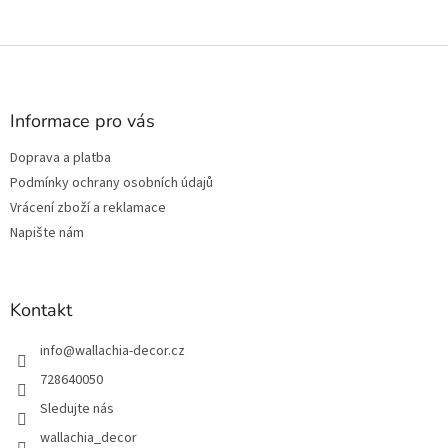
Z
á
p
a
Informace pro vás
t
Doprava a platba
í
Podmínky ochrany osobních údajů
Vrácení zboží a reklamace
Napište nám
Kontakt
info
@
wallachia-decor.cz
728640050
Sledujte nás
wallachia_decor