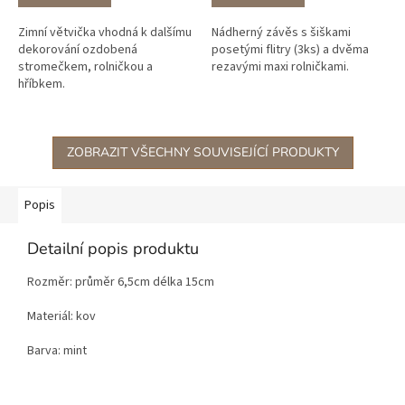
Zimní větvička vhodná k dalšímu
Nádherný závěs s šiškami
dekorování ozdobená
posetými flitry (3ks) a dvěma
stromečkem, rolničkou a
rezavými maxi rolničkami.
hříbkem.
ZOBRAZIT VŠECHNY SOUVISEJÍCÍ PRODUKTY
Popis
Detailní popis produktu
Rozměr: průměr 6,5cm délka 15cm
Materiál: kov
Barva: mint