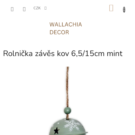
Přejít
NÁKU
na
CZK
obsah
KOŠÍK
Rolnička závěs kov 6,5/15cm mint