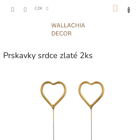
Přejít
NÁKU
na
CZK
obsah
KOŠÍK
Prskavky srdce zlaté 2ks