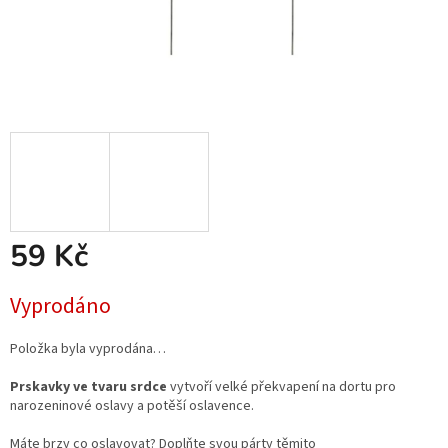
59 Kč
Měrná
Vyprodáno
cena:
Položka byla vyprodána…
Prskavky ve tvaru srdce
vytvoří velké překvapení na dortu pro
narozeninové oslavy a potěší oslavence.
Máte brzy co oslavovat? Doplňte svou párty těmito