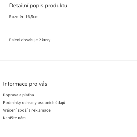
Detailní popis produktu
Rozměr: 16,5cm
Balení obsahuje 2 kusy
Z
á
p
a
Informace pro vás
t
Doprava a platba
í
Podmínky ochrany osobních údajů
Vrácení zboží a reklamace
Napište nám