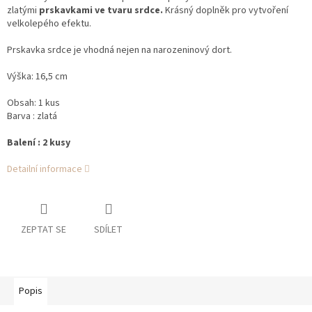
zlatými
prskavkami ve tvaru srdce.
Krásný doplněk pro vytvoření
velkolepého efektu.
Prskavka srdce je vhodná nejen na narozeninový dort.
Výška: 16,5 cm
Obsah: 1 kus
Barva : zlatá
Balení : 2 kusy
Detailní informace
ZEPTAT SE
SDÍLET
Popis