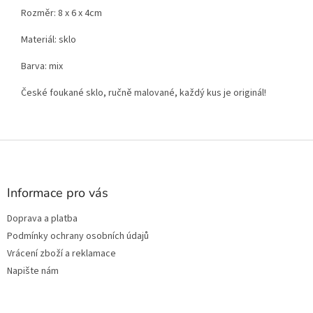
Rozměr: 8 x 6 x 4cm
Materiál: sklo
Barva: mix
České foukané sklo, ručně malované, každý kus je originál!
Z
á
p
a
Informace pro vás
t
Doprava a platba
í
Podmínky ochrany osobních údajů
Vrácení zboží a reklamace
Napište nám