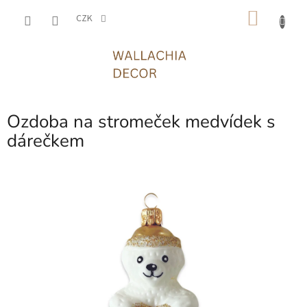
Přejít
NÁKU
na
CZK
obsah
KOŠÍK
Ozdoba na stromeček medvídek s
dárečkem