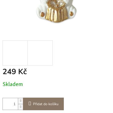
249 Kč
Měrná
Skladem
cena:
Přidat do košíku