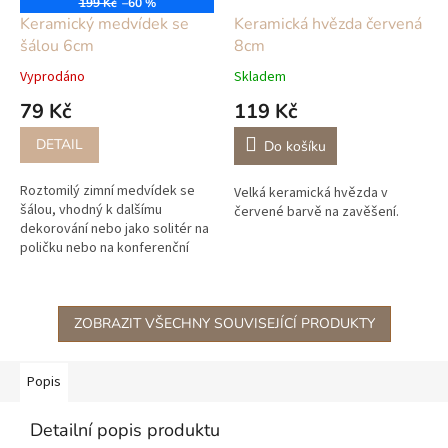
199 Kč
–60 %
Keramický medvídek se
Keramická hvězda červená
šálou 6cm
8cm
Vyprodáno
Skladem
79 Kč
119 Kč
DETAIL
Do košíku
Roztomilý zimní medvídek se
Velká keramická hvězda v
šálou, vhodný k dalšímu
červené barvě na zavěšení.
dekorování nebo jako solitér na
poličku nebo na konferenční
stoleček.
ZOBRAZIT VŠECHNY SOUVISEJÍCÍ PRODUKTY
Popis
Detailní popis produktu