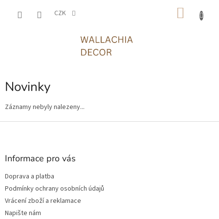
Přejít
NÁKU
na
CZK
obsah
KOŠÍK
Novinky
Záznamy nebyly nalezeny...
Z
á
p
a
Informace pro vás
t
Doprava a platba
í
Podmínky ochrany osobních údajů
Vrácení zboží a reklamace
Napište nám