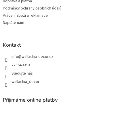
Doprava a platba
í
Podmínky ochrany osobních údajů
Vrácení zboží a reklamace
Napište nám
Kontakt
info
@
wallachia-decor.cz
728640050
Sledujte nás
wallachia_decor
Přijímáme online platby