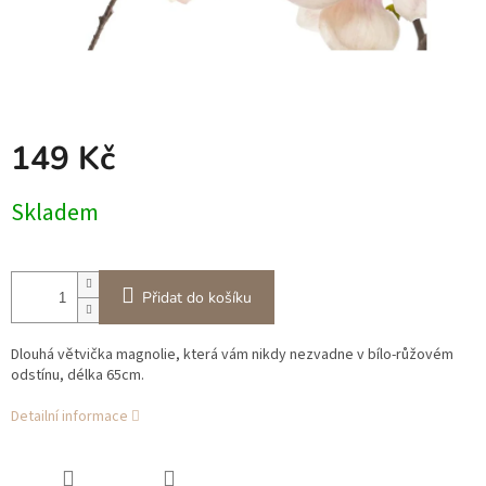
149 Kč
Měrná
Skladem
cena:
Přidat do košíku
Dlouhá větvička magnolie, která vám nikdy nezvadne v bílo-růžovém
odstínu, délka 65cm.
Detailní informace