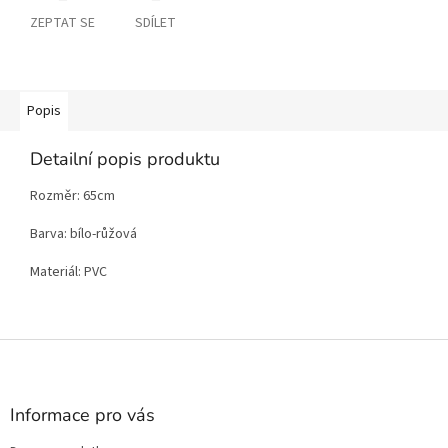
ZEPTAT SE
SDÍLET
Popis
Detailní popis produktu
Rozměr: 65cm
Barva: bílo-růžová
Materiál: PVC
Z
á
p
a
Informace pro vás
t