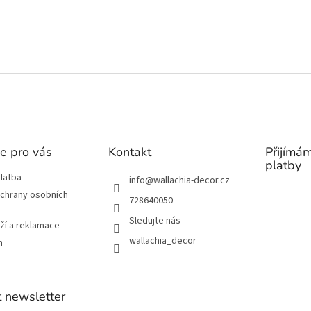
e pro vás
Kontakt
Přijímám
platby
latba
info
@
wallachia-decor.cz
chrany osobních
728640050
Sledujte nás
ží a reklamace
wallachia_decor
m
 newsletter