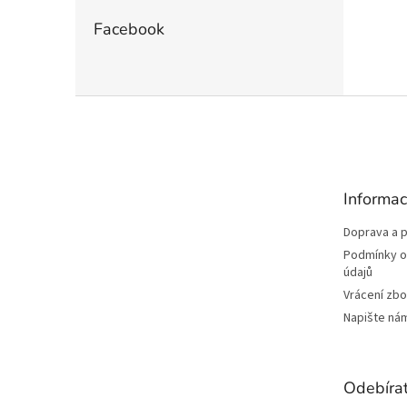
Facebook
Z
á
p
a
t
Informac
í
Doprava a p
Podmínky o
údajů
Vrácení zbo
Napište ná
Odebírat