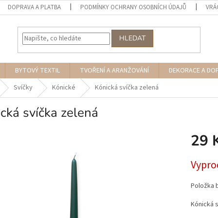
DOPRAVA A PLATBA
PODMÍNKY OCHRANY OSOBNÍCH ÚDAJŮ
VRÁ
HLEDAT
BYTOVÝ TEXTIL
TVOŘENÍ A ARANŽOVÁNÍ
DEKORACE A DO
Svíčky
Kónické
Kónická svíčka zelená
cká svíčka zelená
29 
Měrná
Vypro
cena:
Položka 
Kónická 