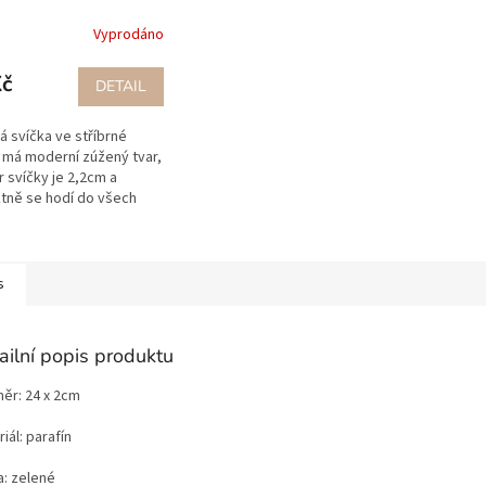
Vyprodáno
Kč
DETAIL
á svíčka ve stříbrné
 má moderní zúžený tvar,
 svíčky je 2,2cm a
tně se hodí do všech
 svícnů na kónické svíčky.
 a elegantně hoří, díky...
s
ailní popis produktu
ěr: 24 x 2cm
iál: parafín
a: zelené