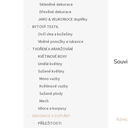
n
Skleněné dekorace
e
Dřevěné dekorace
l
JARO & VELIKONOCE doplňky
BYTOVÝ TEXTIL
Ovčí vlna a kožešiny
Vlněné ponožky a rukavice
TVOŘENÍ A ARANŽOVÁNÍ
KVĚTINOVÉ BOXY
Souvi
Umělé květiny
Sušené květiny
Mono vazby
Květinové vazby
Sušené plody
Mech
Věnce a korpusy
DEKORACE A DOPLŇKY
Kónic
PŘÍLEŽITOSTI