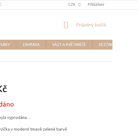
CENÍ ZBOŽÍ A REKLAMACE
NAPIŠTE NÁM
CZK
Přihlášení
NÁKUPNÍ
Prázdný košík
KOŠÍK
PLŇKY
ZAHRADA
VÁZY A KVĚTINÁČE
SEZÓNNÍ DEKORACE
Kč
dáno
byla vyprodána…
svíčka v moderní tmavě zelené barvě