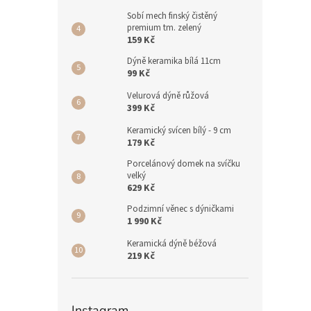
Sobí mech finský čistěný
premium tm. zelený
159 Kč
Dýně keramika bílá 11cm
99 Kč
Velurová dýně růžová
399 Kč
Keramický svícen bílý - 9 cm
179 Kč
Porcelánový domek na svíčku
velký
629 Kč
Podzimní věnec s dýničkami
1 990 Kč
Keramická dýně béžová
219 Kč
Instagram