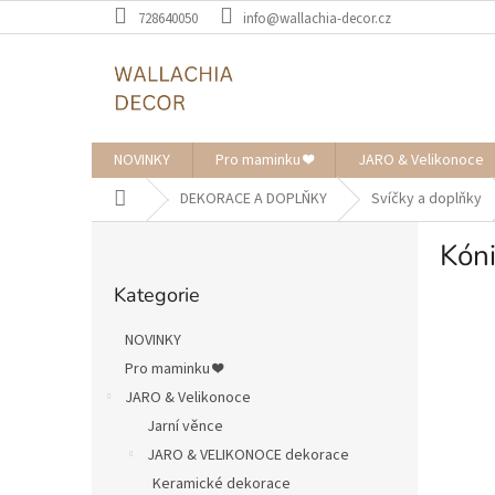
Přejít
728640050
info@wallachia-decor.cz
na
obsah
NOVINKY
Pro maminku ❤️
JARO & Velikonoce
Domů
DEKORACE A DOPLŇKY
Svíčky a doplňky
P
Kóni
o
Přeskočit
s
Kategorie
kategorie
t
r
NOVINKY
a
Pro maminku ❤️
n
JARO & Velikonoce
n
í
Jarní věnce
p
JARO & VELIKONOCE dekorace
a
Keramické dekorace