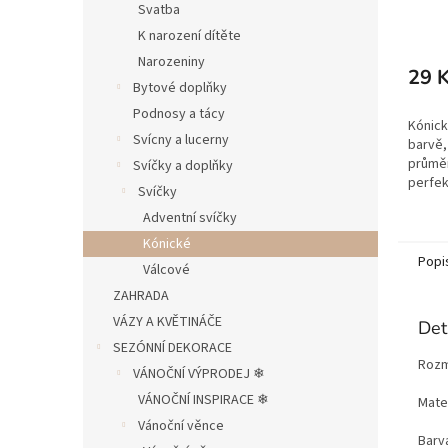
Svatba
K narození dítěte
Narozeniny
29 
Bytové doplňky
Podnosy a tácy
Kónick
Svícny a lucerny
barvě,
průměr
Svíčky a doplňky
perfek
Svíčky
našich
Adventní svíčky
Pomalu
Kónické
Popi
Válcové
ZAHRADA
VÁZY A KVĚTINÁČE
Det
SEZÓNNÍ DEKORACE
Rozm
VÁNOČNÍ VÝPRODEJ ❄︎︎
VÁNOČNÍ INSPIRACE ❄︎︎
Mater
Vánoční věnce
Barv