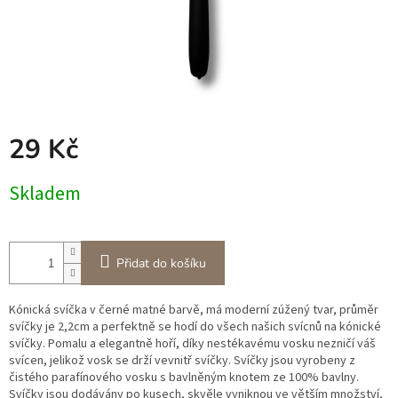
29 Kč
Měrná
Skladem
cena:
Přidat do košíku
Kónická svíčka v černé matné barvě, má moderní zúžený tvar, průměr
svíčky je 2,2cm a perfektně se hodí do všech našich svícnů na kónické
svíčky. Pomalu a elegantně hoří, díky nestékavému vosku nezničí váš
svícen, jelikož vosk se drží vevnitř svíčky. Svíčky jsou vyrobeny z
čistého parafínového vosku s bavlněným knotem ze 100% bavlny.
Svíčky jsou dodávány po kusech, skvěle vyniknou ve větším množství,