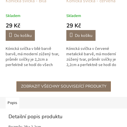
Kónická svíčka - bílá
Kónická svíčka - červená
Skladem
Skladem
29 Kč
29 Kč
Do košíku
Do košíku
Kónická svíčka v bílé barvě
Kónická svíčka v červené
barvě, má moderní zúžený tvar,
metalické barvě, má moderní
průměr svíčky je 2,2cm a
zúžený tvar, průměr svíčky je
perfektně se hodí do všech
2,2cm a perfektně se hodí do
našich svícnů na kónické svíčky.
všech našich svícnů na kónické
Pomalu a elegantně hoří, díky...
svíčky. Pomalu a elegantně
hoří,...
ZOBRAZIT VŠECHNY SOUVISEJÍCÍ PRODUKTY
Popis
Detailní popis produktu
Rozměr: 29 x 2,2cm