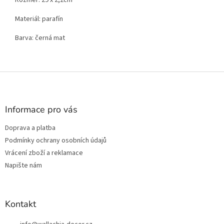
Materiál: parafín
Barva: černá mat
Z
á
p
a
Informace pro vás
t
Doprava a platba
í
Podmínky ochrany osobních údajů
Vrácení zboží a reklamace
Napište nám
Kontakt