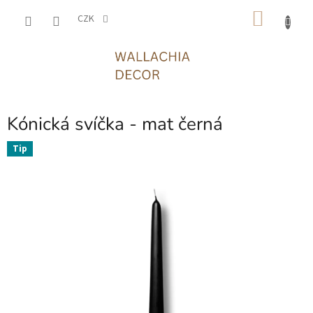
Přejít
NÁKU
na
CZK
obsah
KOŠÍK
Kónická svíčka - mat černá
Tip