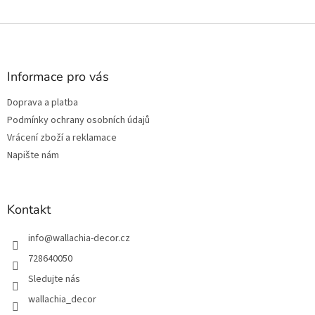
Z
á
p
a
Informace pro vás
t
Doprava a platba
í
Podmínky ochrany osobních údajů
Vrácení zboží a reklamace
Napište nám
Kontakt
info
@
wallachia-decor.cz
728640050
Sledujte nás
wallachia_decor