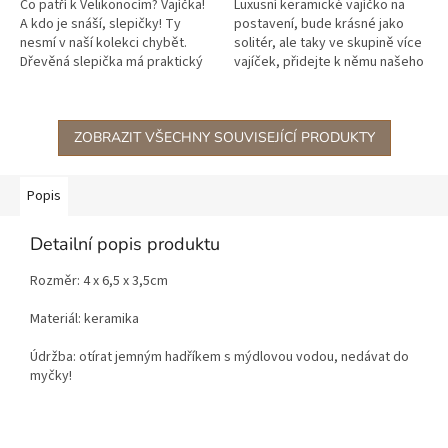
Co patří k Velikonocím? Vajíčka!
Luxusní keramické vajíčko na
A kdo je snáší, slepičky! Ty
postavení, bude krásné jako
nesmí v naší kolekci chybět.
solitér, ale taky ve skupině více
Dřevěná slepička má praktický
vajíček, přidejte k němu našeho
podstavec, díky kterému
keramického ptáčka a máte
můžete slepičku libovolně...
krásnou jarní dekoraci. V...
ZOBRAZIT VŠECHNY SOUVISEJÍCÍ PRODUKTY
Popis
Detailní popis produktu
Rozměr: 4 x 6,5 x 3,5cm
Materiál: keramika
Údržba: otírat jemným hadříkem s mýdlovou vodou, nedávat do
myčky!