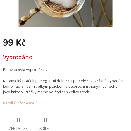
99 Kč
Měrná
Vyprodáno
cena:
Položka byla vyprodána…
Keramický ptáček je elegantní dekorací po celý rok, krásně vypadá v
kombinaci s našim velkým ptáčkem a celoročním lněným věnečkem
jako hnízdo. Ptáčky máme ve čtyřech velikostech.
Detailní informace
ZEPTAT SE
SDÍLET