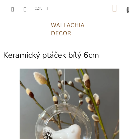
Přejít
NÁKU
na
CZK
obsah
KOŠÍK
Keramický ptáček bílý 6cm