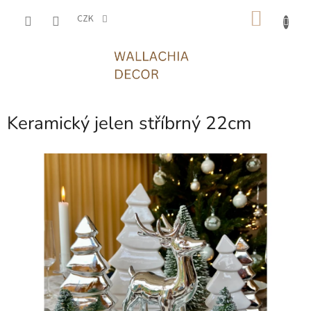
Přejít
NÁKU
na
CZK
obsah
KOŠÍK
Keramický jelen stříbrný 22cm