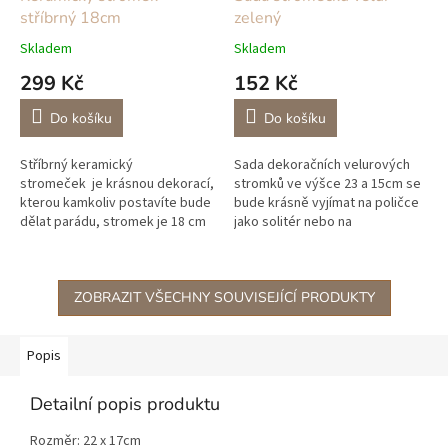
stříbrný 18cm
zelený
Skladem
Skladem
299 Kč
152 Kč
Do košíku
Do košíku
Stříbrný keramický
Sada dekoračních velurových
stromeček je krásnou dekorací,
stromků ve výšce 23 a 15cm se
kterou kamkoliv postavíte bude
bude krásně vyjímat na poličce
dělat parádu, stromek je 18 cm
jako solitér nebo na
vysoký a má jemné vroubky,
konferenčním stolku společně
které vytváří na stromku skvělý
se svíčkou a vaší oblíbenou
styl....
knihou.
ZOBRAZIT VŠECHNY SOUVISEJÍCÍ PRODUKTY
Popis
Detailní popis produktu
Rozměr: 22 x 17cm