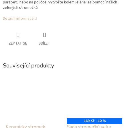
parapetu nebo na poličce. Vytvořte kolem jelena les pomocí našich
zelených stromečků!
Detailní informace
ZEPTAT SE
SDÍLET
Související produkty
169 Kč
–10 %
Keramický stromek
Sada stromečků velur