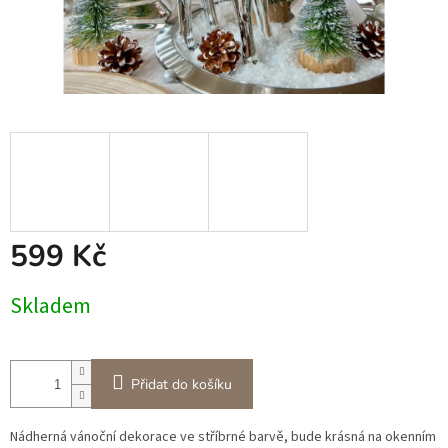
599 Kč
Měrná
Skladem
cena:
Přidat do košíku
Nádherná vánoční dekorace ve stříbrné barvě, bude krásná na okenním