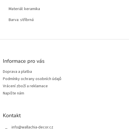
Materiál: keramika
Barva: stříbrná
Z
á
p
a
Informace pro vás
t
Doprava a platba
í
Podmínky ochrany osobních údajů
Vrácení zboží a reklamace
Napište nám
Kontakt
info
@
wallachia-decor.cz