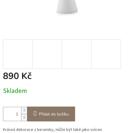
890 Kč
Měrná
Skladem
cena:
Přidat do košíku
Krásná dekorace z keramiky, může být také jako svícen.