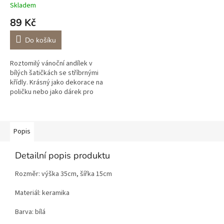
Skladem
89 Kč
Do košíku
Roztomilý vánoční andílek v
bílých šatičkách se stříbrnými
křídly. Krásný jako dekorace na
poličku nebo jako dárek pro
blízkou osobu.
Popis
Detailní popis produktu
Rozměr: výška 35cm, šířka 15cm
Materiál: keramika
Barva: bílá