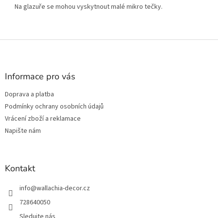
Na glazuře se mohou vyskytnout malé mikro tečky.
Z
á
p
a
Informace pro vás
t
Doprava a platba
í
Podmínky ochrany osobních údajů
Vrácení zboží a reklamace
Napište nám
Kontakt
info
@
wallachia-decor.cz
728640050
Sledujte nás