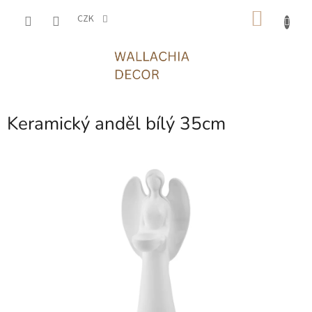
Přejít
NÁKU
na
CZK
obsah
KOŠÍK
Keramický anděl bílý 35cm