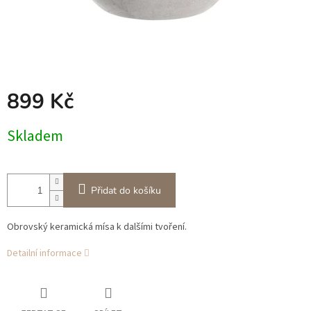
899 Kč
Měrná
Skladem
cena:
Přidat do košíku
Obrovský keramická mísa k dalšími tvoření.
Detailní informace