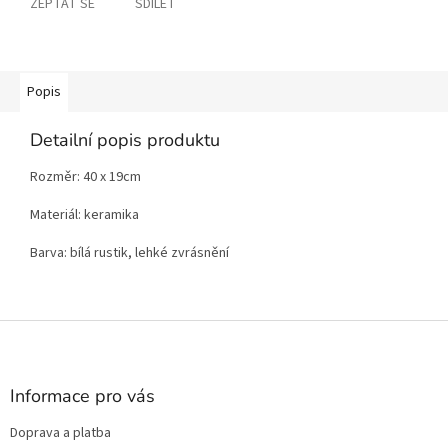
ZEPTAT SE
SDÍLET
Popis
Detailní popis produktu
Rozměr: 40 x 19cm
Materiál: keramika
Barva: bílá rustik, lehké zvrásnění
Z
á
p
a
Informace pro vás
t
Doprava a platba
í