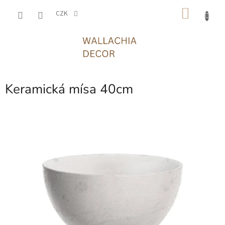
Přejít
NÁKU
na
CZK
obsah
KOŠÍK
Keramická mísa 40cm