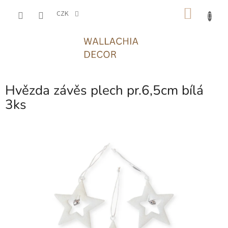
Přejít
NÁKU
na
CZK
obsah
KOŠÍK
Hvězda závěs plech pr.6,5cm bílá
3ks