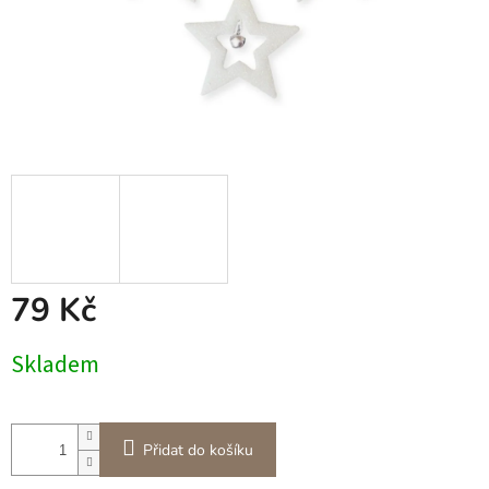
79 Kč
Měrná
Skladem
cena:
Přidat do košíku