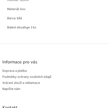
Materiál: kov
Barva: bílá
Balení obsahuje 3 ks
Z
á
p
a
Informace pro vás
t
Doprava a platba
í
Podmínky ochrany osobních údajů
Vrácení zboží a reklamace
Napište nám
Kontakt