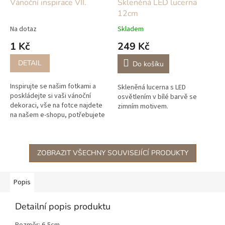
Vánoční inspirace VII.
Skleněná LED lucerna
12cm
Na dotaz
Skladem
1 Kč
249 Kč
DETAIL
Do košíku
Inspirujte se našim fotkami a
Skleněná lucerna s LED
poskládejte si vaši vánoční
osvětlením v bílé barvě se
dekoraci, vše na fotce najdete
zimním motivem.
na našem e-shopu, potřebujete
poradit? Napište nám, jsme tady
pro vás každý den!
ZOBRAZIT VŠECHNY SOUVISEJÍCÍ PRODUKTY
Popis
Detailní popis produktu
Rozměr: 6,5cm