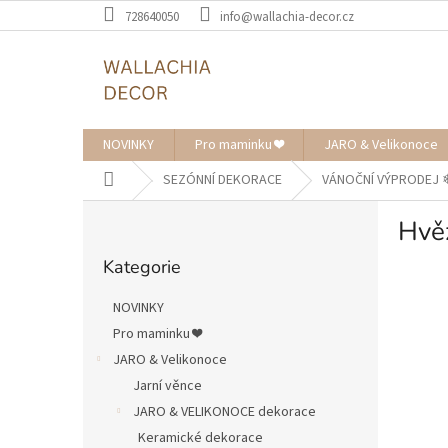
Přejít
728640050
info@wallachia-decor.cz
na
obsah
NOVINKY
Pro maminku ❤️
JARO & Velikonoce
Domů
SEZÓNNÍ DEKORACE
VÁNOČNÍ VÝPRODEJ ❄︎
P
Hvě
o
Přeskočit
s
Kategorie
kategorie
t
r
NOVINKY
a
Pro maminku ❤️
n
JARO & Velikonoce
n
í
Jarní věnce
p
JARO & VELIKONOCE dekorace
a
Keramické dekorace