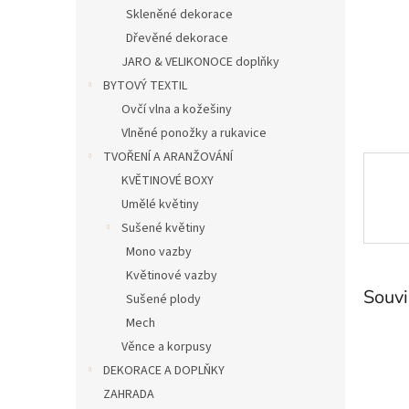
n
Skleněné dekorace
e
Dřevěné dekorace
l
JARO & VELIKONOCE doplňky
BYTOVÝ TEXTIL
Ovčí vlna a kožešiny
Vlněné ponožky a rukavice
TVOŘENÍ A ARANŽOVÁNÍ
KVĚTINOVÉ BOXY
Umělé květiny
Sušené květiny
Mono vazby
Květinové vazby
Souvi
Sušené plody
Mech
Věnce a korpusy
DEKORACE A DOPLŇKY
ZAHRADA