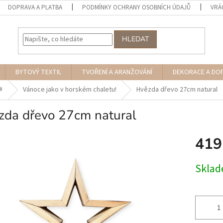
DOPRAVA A PLATBA
PODMÍNKY OCHRANY OSOBNÍCH ÚDAJŮ
VRÁ
HLEDAT
BYTOVÝ TEXTIL
TVOŘENÍ A ARANŽOVÁNÍ
DEKORACE A DO
︎
Vánoce jako v horském chaletu!
Hvězda dřevo 27cm natural
zda dřevo 27cm natural
419
Měrná
Skla
cena: