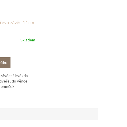
řevo závěs 11cm
Skladem
šíku
á závěsná hvězda
dveře, do věnce
tromeček.