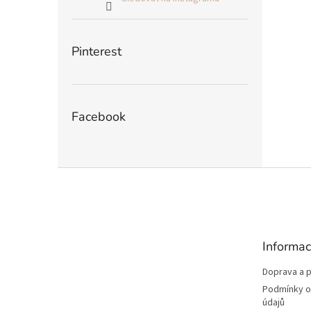
Pinterest
Facebook
Z
á
p
a
t
Informac
í
Doprava a p
Podmínky o
údajů