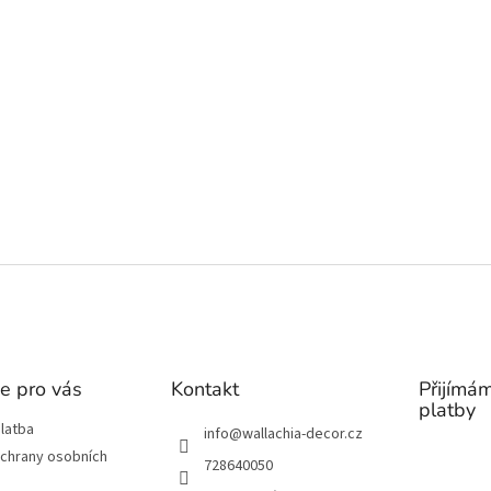
e pro vás
Kontakt
Přijímám
platby
latba
info
@
wallachia-decor.cz
chrany osobních
728640050