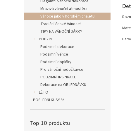
Elegantní vánoční dekorace
Det
Mrazivá vánoční atmosféra
Vánoce jako v horském chaletu!
Rozm
Tradiční české Vánoce!
Mater
TIPY NA VÁNOČNÍ DÁRKY
Barva
PODZIM
Podzimní dekorace
Podzimní věnce
Podzimní doplňky
Pro vánoční nedočkavce
PODZIMNÍ INSPIRACE
Dekorace na OBJEDNÁVKU
LÉTO
POSLEDNÍ KUSY %
Top 10 produktů