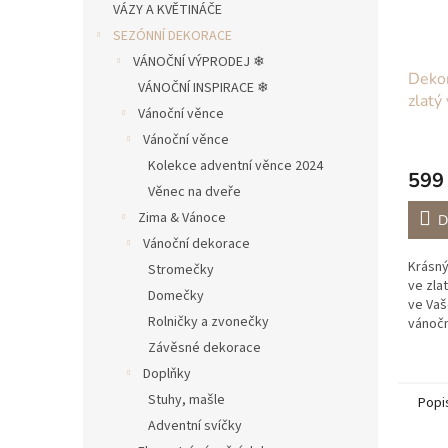
VÁZY A KVĚTINÁČE
SEZÓNNÍ DEKORACE
VÁNOČNÍ VÝPRODEJ ❄︎︎
Dekor
VÁNOČNÍ INSPIRACE ❄︎︎
zlatý
Vánoční věnce
Vánoční věnce
Kolekce adventní věnce 2024
599
Věnec na dveře
Zima & Vánoce
D
Vánoční dekorace
Krásný
Stromečky
ve zla
Domečky
ve Va
Rolničky a zvonečky
vánočn
Závěsné dekorace
Doplňky
Stuhy, mašle
Popi
Adventní svíčky