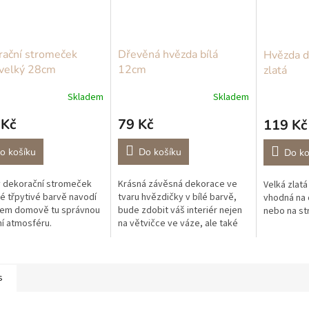
ační stromeček
Dřevěná hvězda bílá
Hvězda d
 velký 28cm
12cm
zlatá
Skladem
Skladem
 Kč
79 Kč
119 Kč
o košíku
Do košíku
Do ko
 dekorační stromeček
Krásná závěsná dekorace ve
Velká zlat
té třpytivé barvě navodí
tvaru hvězdičky v bílé barvě,
vhodná na 
šem domově tu správnou
bude zdobit váš interiér nejen
nebo na s
í atmosféru.
na větvičce ve váze, ale také
na vánočním stromečku.
Prohlédněte si celou naši
kolekce...
s