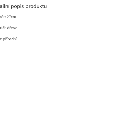
ailní popis produktu
ěr: 27cm
iál: dřevo
: přírodní