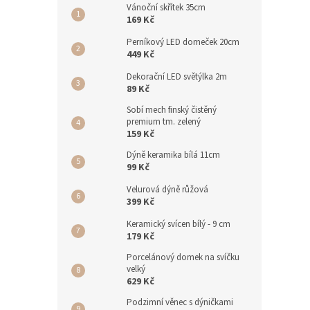
Vánoční skřítek 35cm
169 Kč
Perníkový LED domeček 20cm
449 Kč
Dekorační LED světýlka 2m
89 Kč
Sobí mech finský čistěný
premium tm. zelený
159 Kč
Dýně keramika bílá 11cm
99 Kč
Velurová dýně růžová
399 Kč
Keramický svícen bílý - 9 cm
179 Kč
Porcelánový domek na svíčku
velký
629 Kč
Podzimní věnec s dýničkami