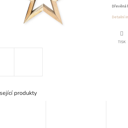
Dřevěná h
Detailní 
TISK
sející produkty