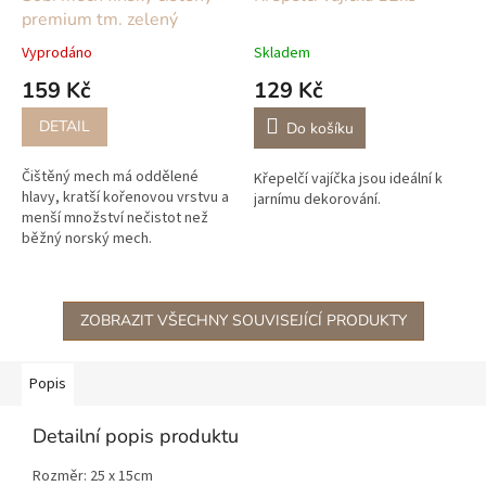
premium tm. zelený
Vyprodáno
Skladem
159 Kč
129 Kč
DETAIL
Do košíku
Čištěný mech má oddělené
Křepelčí vajíčka jsou ideální k
hlavy, kratší kořenovou vrstvu a
jarnímu dekorování.
menší množství nečistot než
běžný norský mech.
Stabilizovaný mech získáváme
přímo od zahraničních výrobců
ze...
ZOBRAZIT VŠECHNY SOUVISEJÍCÍ PRODUKTY
Popis
Detailní popis produktu
Rozměr: 25 x 15cm