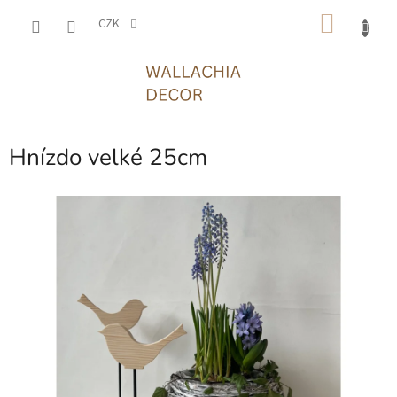
Přejít
NÁKU
na
CZK
obsah
KOŠÍK
Hnízdo velké 25cm