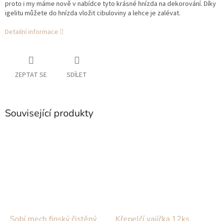
proto i my máme nově v nabídce tyto krásné hnízda na dekorování. Díky
igelitu můžete do hnízda vložit cibuloviny a lehce je zalévat.
Detailní informace
ZEPTAT SE
SDÍLET
Související produkty
Sobí mech finský čistěný
Křepelčí vajíčka 12ks