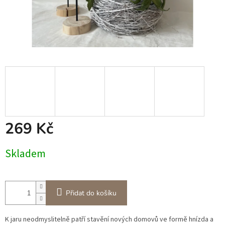
269 Kč
Měrná
Skladem
cena:
Přidat do košíku
K jaru neodmyslitelně patří stavění nových domovů ve formě hnízda a