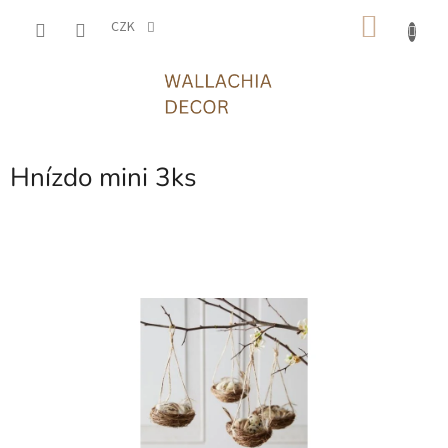
Přejít
NÁKU
na
CZK
obsah
KOŠÍK
Hnízdo mini 3ks