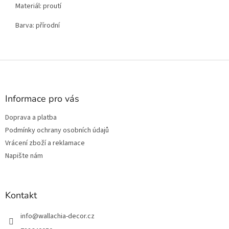
Materiál: proutí
Barva: přírodní
Z
á
p
a
Informace pro vás
t
Doprava a platba
í
Podmínky ochrany osobních údajů
Vrácení zboží a reklamace
Napište nám
Kontakt
info
@
wallachia-decor.cz