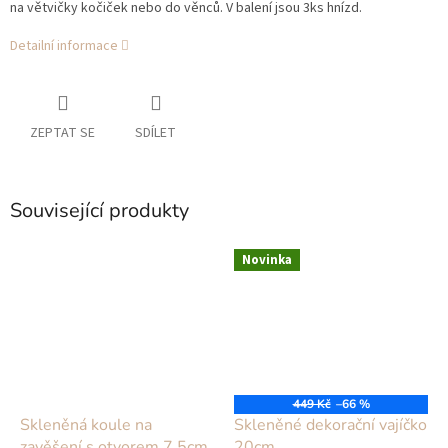
na větvičky kočiček nebo do věnců. V balení jsou 3ks hnízd.
Detailní informace
ZEPTAT SE
SDÍLET
Související produkty
Novinka
449 Kč
–66 %
Skleněná koule na
Skleněné dekorační vajíčko
zavěšení s otvorem 7,5cm
20cm