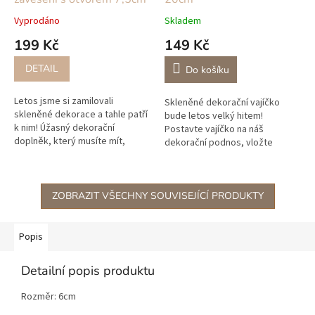
Vyprodáno
Skladem
199 Kč
149 Kč
DETAIL
Do košíku
Letos jsme si zamilovali
Skleněné dekorační vajíčko
skleněné dekorace a tahle patří
bude letos velký hitem!
k nim! Úžasný dekorační
Postavte vajíčko na náš
doplněk, který musíte mít,
dekorační podnos, vložte
vhodný do všech ročních
dovnitř pár větviček, křepelčí
období, my jste si pro Vás
peří a našeho keramického
připravili tuto...
ptáčka a máte...
ZOBRAZIT VŠECHNY SOUVISEJÍCÍ PRODUKTY
Popis
Detailní popis produktu
Rozměr: 6cm