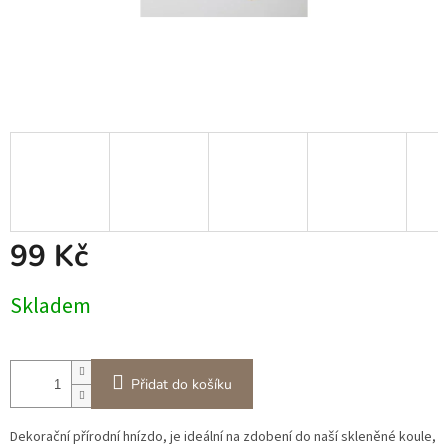
99 Kč
Měrná
Skladem
cena:
Přidat do košíku
Dekorační přírodní hnízdo, je ideální na zdobení do naší skleněné koule,