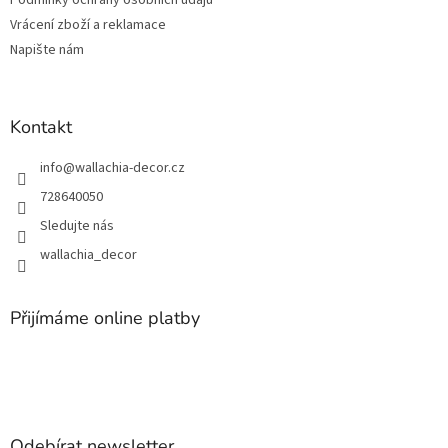
Podmínky ochrany osobních údajů
Vrácení zboží a reklamace
Napište nám
Kontakt
info
@
wallachia-decor.cz
728640050
Sledujte nás
wallachia_decor
Přijímáme online platby
Odebírat newsletter