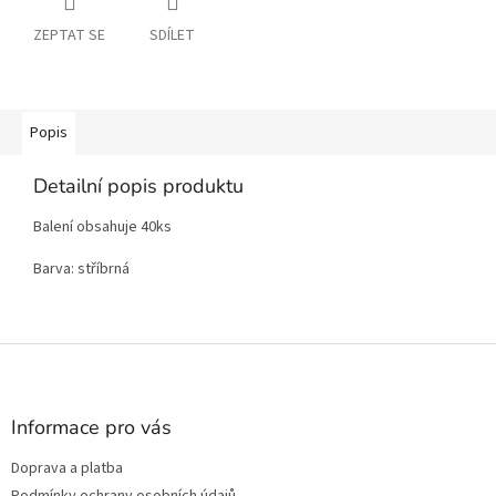
ZEPTAT SE
SDÍLET
Popis
Detailní popis produktu
Balení obsahuje 40ks
Barva: stříbrná
Z
á
p
a
Informace pro vás
t
Doprava a platba
í