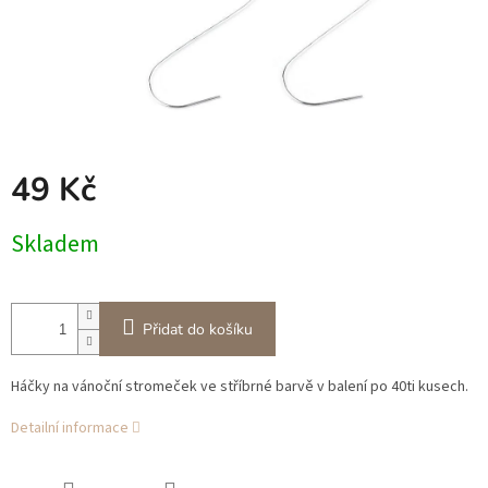
49 Kč
Měrná
Skladem
cena:
Přidat do košíku
Háčky na vánoční stromeček ve stříbrné barvě v balení po 40ti kusech.
Detailní informace