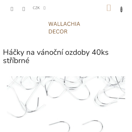
Přejít
NÁKU
na
CZK
obsah
KOŠÍK
Háčky na vánoční ozdoby 40ks
stříbrné