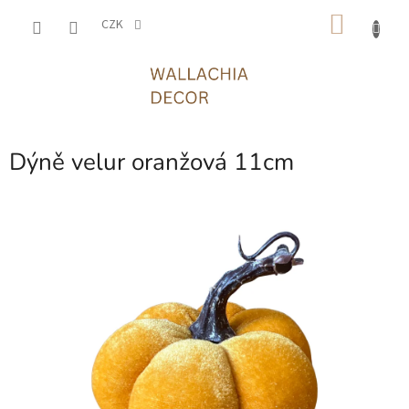
Přejít
NÁKU
na
CZK
obsah
KOŠÍK
Dýně velur oranžová 11cm