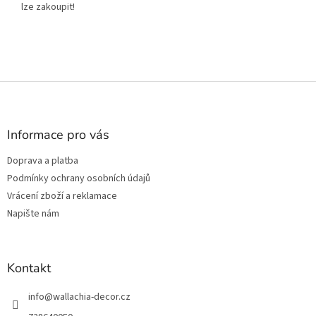
lze zakoupit!
Z
á
p
a
Informace pro vás
t
Doprava a platba
í
Podmínky ochrany osobních údajů
Vrácení zboží a reklamace
Napište nám
Kontakt
info
@
wallachia-decor.cz