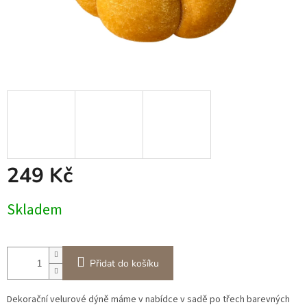
249 Kč
Měrná
Skladem
cena:
Přidat do košíku
Dekorační velurové dýně máme v nabídce v sadě po třech barevných