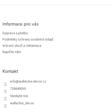
Z
á
p
a
Informace pro vás
t
Doprava a platba
í
Podmínky ochrany osobních údajů
Vrácení zboží a reklamace
Napište nám
Kontakt
info
@
wallachia-decor.cz
728640050
Sledujte nás
wallachia_decor