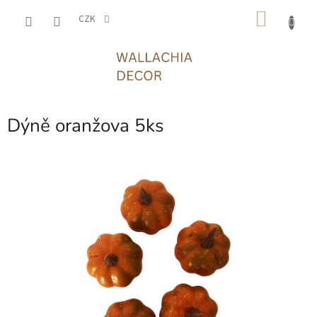
Přejít
NÁKU
na
CZK
obsah
KOŠÍK
Dýně oranžova 5ks