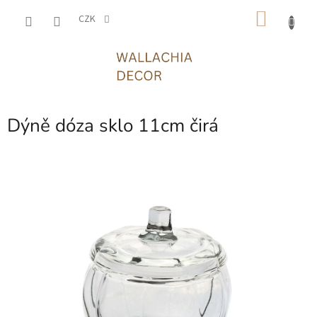
Přejít
NÁKU
na
CZK
obsah
KOŠÍK
Dýně dóza sklo 11cm čirá