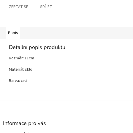
ZEPTAT SE
SDÍLET
Popis
Detailní popis produktu
Rozměr: 11cm
Materiál: sklo
Barva: čirá
Z
á
p
a
Informace pro vás
t