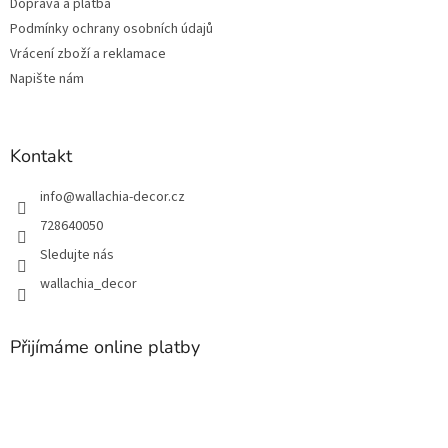
Doprava a platba
í
Podmínky ochrany osobních údajů
Vrácení zboží a reklamace
Napište nám
Kontakt
info
@
wallachia-decor.cz
728640050
Sledujte nás
wallachia_decor
Přijímáme online platby