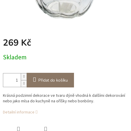
269 Kč
Měrná
Skladem
cena:
Přidat do košíku
Krásná podzimní dekorace ve tvaru dýně vhodná k dalšími dekorování
nebo jako mísa do kuchyně na oříšky nebo bonbóny.
Detailní informace