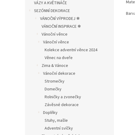
Mater
VÁZY A KVĚTINÁČE
SEZÓNNÍ DEKORACE
Barva
VÁNOČNÍ VÝPRODEJ ❄︎︎
VÁNOČNÍ INSPIRACE ❄︎︎
Vánoční věnce
Vánoční věnce
Kolekce adventní věnce 2024
Věnec na dveře
Zima & Vánoce
Vánoční dekorace
Stromečky
Domečky
Rolničky a zvonečky
Závěsné dekorace
Doplňky
Stuhy, mašle
Adventní svíčky