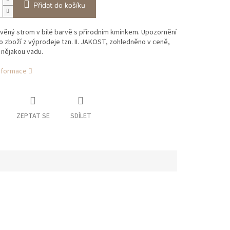
Přidat do košíku
věný strom v bílé barvě s přírodním kmínkem. Upozornění
o zboží z výprodeje tzn. II. JAKOST, zohledněno v ceně,
 nějakou vadu.
informace
ZEPTAT SE
SDÍLET