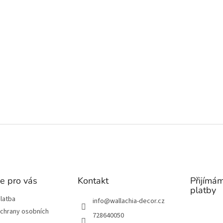
e pro vás
Kontakt
Přijímám
platby
latba
info
@
wallachia-decor.cz
chrany osobních
728640050