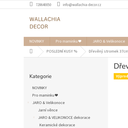
Přejít
728640050
info@wallachia-decor.cz
na
obsah
NOVINKY
Pro maminku ❤️
JARO & Velikonoce
Domů
POSLEDNÍ KUSY %
Dřevěný stromek 37c
P
Dře
o
Přeskočit
s
Kategorie
kategorie
Výprod
t
r
NOVINKY
a
Pro maminku ❤️
n
JARO & Velikonoce
n
í
Jarní věnce
p
JARO & VELIKONOCE dekorace
a
Keramické dekorace