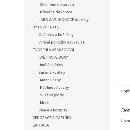
n
Skleněné dekorace
e
Dřevěné dekorace
l
JARO & VELIKONOCE doplňky
BYTOVÝ TEXTIL
Ovčí vlna a kožešiny
Vlněné ponožky a rukavice
TVOŘENÍ A ARANŽOVÁNÍ
KVĚTINOVÉ BOXY
Umělé květiny
Sušené květiny
Mono vazby
Květinové vazby
Popi
Sušené plody
Mech
Det
Věnce a korpusy
DEKORACE A DOPLŇKY
Rozm
ZAHRADA