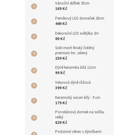
Vánoční skřítek 35cm
169 Kč
Perníkový LED domeček 20cm
449 Kč
Dekorační LED světýlka 2m
89 Kč
Sobí mech finský čistěný
premium tm. zelený
159 Kč
Dýně keramika bílá 11cm
99 Kč
Velurová dýně růžová
399 Kč
Keramický svícen bílý - 9 cm
179 Kč
Porcelánový domek na svíčku
velký
629 Kč
Podzimní věnec s dýničkami