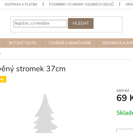
DOPRAVA A PLATBA
PODMÍNKY OCHRANY OSOBNÍCH ÚDAJŮ
VRÁ
HLEDAT
BYTOVÝ TEXTIL
TVOŘENÍ A ARANŽOVÁNÍ
DEKORACE A DO
m
věný stromek 37cm
ej
169 Kč
69 
Měrná
Skla
cena: