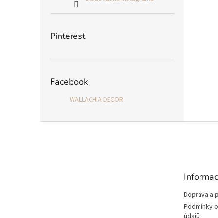
Pinterest
Facebook
WALLACHIA DECOR
Z
á
p
a
t
Informac
í
Doprava a p
Podmínky o
údajů