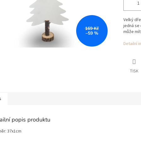
Velký dře
jedná se 
169 Kč
může mít
–59 %
Detailní 
TISK
s
ailní popis produktu
ěr: 37x1cm