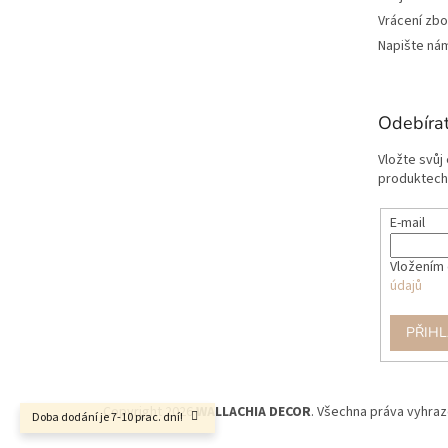
Vrácení zbo
Napište ná
Odebírat
Vložte svůj
produktech
E-mail
Vložením 
údajů
PŘIHL
Copyright 2026
WALLACHIA DECOR
. Všechna práva vyhraz
Doba dodání je 7-10 prac. dní!