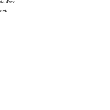
iál: dřevo
: mix