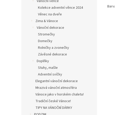
Vánoční věnce
Barva
Kolekce adventní věnce 2024
Věnec na dveře
Zima & Vánoce
Vánoční dekorace
Stromečky
Domečky
Rolničky a zvonečky
Závěsné dekorace
Doplňky
Stuhy, mašle
Adventní svíčky
Elegantní vánoční dekorace
Mrazivá vánoční atmosféra
Vánoce jako v horském chaletu!
Tradiční české Vánoce!
TIPY NA VÁNOČNÍ DÁRKY
PODZIM