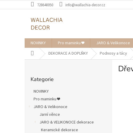
Přejít
728640050
info@wallachia-decor.cz
na
obsah
NOVINKY
Pro maminku ❤️
JARO & Velikonoce
Domů
DEKORACE A DOPLŇKY
Podnosy a tácy
P
Dře
o
Přeskočit
s
Kategorie
kategorie
t
r
NOVINKY
a
Pro maminku ❤️
n
JARO & Velikonoce
n
í
Jarní věnce
p
JARO & VELIKONOCE dekorace
a
Keramické dekorace