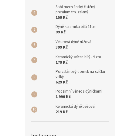
Sobí mech finský čistěný
premium tm. zelený
159 Kč
Dýně keramika bílá 11cm
99 Kč
Velurová dýně růžová
399 Kč
Keramický svícen bílý - 9 cm
179 Kč
Porcelánový domek na svíčku
velký
629 Kč
Podzimní věnec s dýničkami
1 990 Kč
Keramická dýně béžová
219 Kč
Instagram