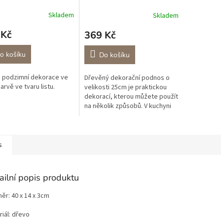
Skladem
Skladem
 Kč
369 Kč
o košíku
Do košíku
 podzimní dekorace ve
Dřevěný dekorační podnos o
arvě ve tvaru listu.
velikosti 25cm je praktickou
dekorací, kterou můžete použít
na několik způsobů. V kuchyni
Vám bude pomáhat tak, že do
něj uložíte čerstvě ovoce
nebo...
s
ailní popis produktu
ěr: 40 x 14 x 3cm
iál: dřevo