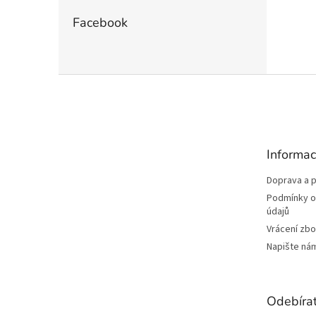
Facebook
Z
á
p
a
t
Informac
í
Doprava a p
Podmínky o
údajů
Vrácení zbo
Napište ná
Odebírat