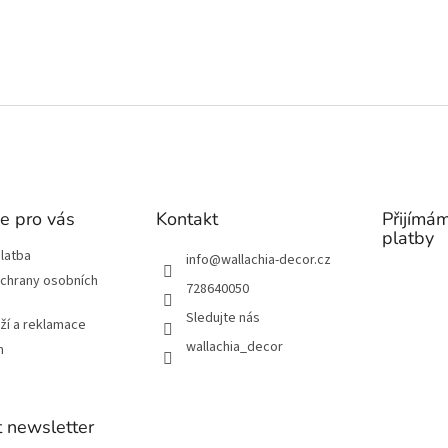
e pro vás
Kontakt
Přijímám
platby
latba
info
@
wallachia-decor.cz
chrany osobních
728640050
Sledujte nás
ží a reklamace
wallachia_decor
m
 newsletter