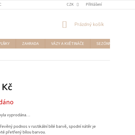
CENÍ ZBOŽÍ A REKLAMACE
NAPIŠTE NÁM
CZK
Přihlášení
NÁKUPNÍ
Prázdný košík
KOŠÍK
PLŇKY
ZAHRADA
VÁZY A KVĚTINÁČE
SEZÓNNÍ DEKORACE
 Kč
dáno
byla vyprodána…
řevěný podnos v rustikální bílé barvě, spodní nátěr je
té přetřený bílou barvou.