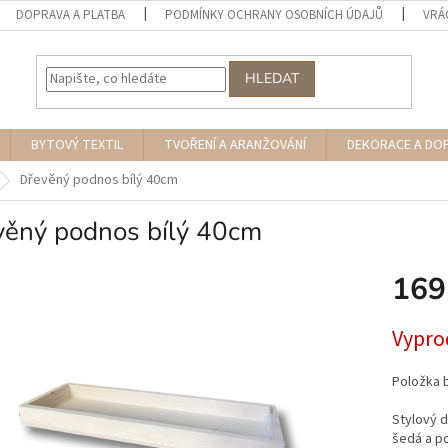
DOPRAVA A PLATBA
PODMÍNKY OCHRANY OSOBNÍCH ÚDAJŮ
VRÁ
HLEDAT
BYTOVÝ TEXTIL
TVOŘENÍ A ARANŽOVÁNÍ
DEKORACE A DO
Dřevěný podnos bílý 40cm
věný podnos bílý 40cm
169
Měrná
Vypro
cena:
Položka 
Stylový d
šedá a po