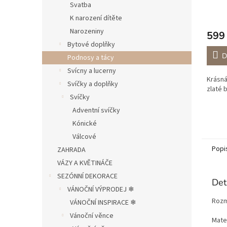
Svatba
K narození dítěte
Narozeniny
599
Bytové doplňky
D
Podnosy a tácy
Svícny a lucerny
Krásná
Svíčky a doplňky
zlaté b
Svíčky
Adventní svíčky
Kónické
Válcové
Popi
ZAHRADA
VÁZY A KVĚTINÁČE
SEZÓNNÍ DEKORACE
Det
VÁNOČNÍ VÝPRODEJ ❄︎︎
Rozm
VÁNOČNÍ INSPIRACE ❄︎︎
Vánoční věnce
Mater