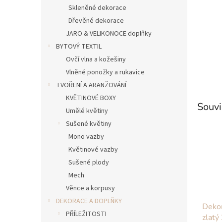
n
Skleněné dekorace
e
Dřevěné dekorace
l
JARO & VELIKONOCE doplňky
BYTOVÝ TEXTIL
Ovčí vlna a kožešiny
Vlněné ponožky a rukavice
TVOŘENÍ A ARANŽOVÁNÍ
KVĚTINOVÉ BOXY
Souvi
Umělé květiny
Sušené květiny
Mono vazby
Květinové vazby
Sušené plody
Mech
Věnce a korpusy
DEKORACE A DOPLŇKY
Dekor
PŘÍLEŽITOSTI
zlatý