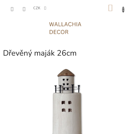
Přejít
NÁKU
na
CZK
obsah
KOŠÍK
Dřevěný maják 26cm