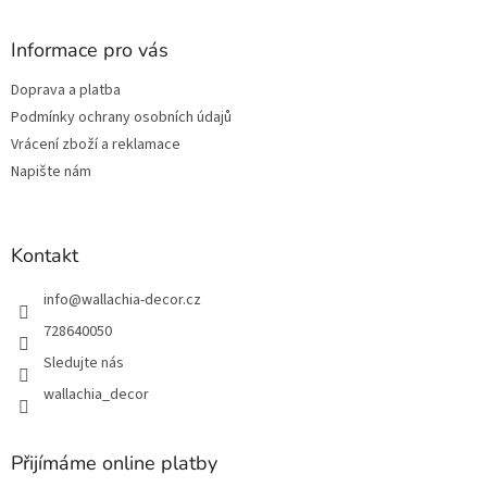
á
p
a
Informace pro vás
t
Doprava a platba
í
Podmínky ochrany osobních údajů
Vrácení zboží a reklamace
Napište nám
Kontakt
info
@
wallachia-decor.cz
728640050
Sledujte nás
wallachia_decor
Přijímáme online platby