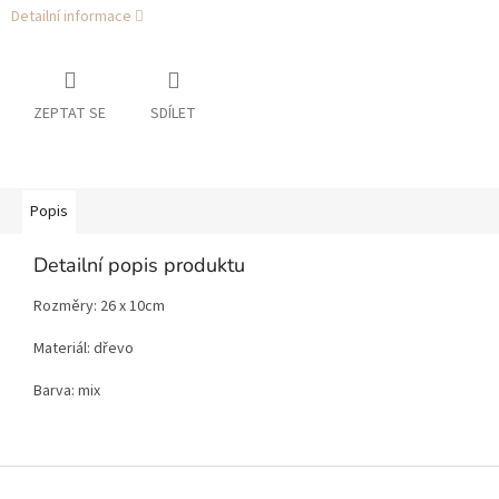
Detailní informace
ZEPTAT SE
SDÍLET
Popis
Detailní popis produktu
Rozměry: 26 x 10cm
Materiál: dřevo
Barva: mix
Z