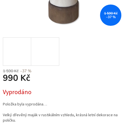
1 590 Kč
–37 %
1 590 Kč
–37 %
990 Kč
Měrná
Vyprodáno
cena:
Položka byla vyprodána…
Velký dřevěný maják v rustikálním vzhledu, krásná letní dekorace na
poličku.