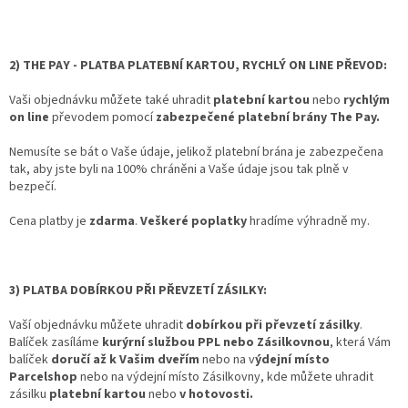
2)
THE PAY - PLATBA PLATEBNÍ KARTOU, RYCHLÝ ON LINE PŘEVOD:
Vaši objednávku můžete také uhradit
platební kartou
nebo
rychlým
on line
převodem pomocí
zabezpečené platební brány The Pay.
Nemusíte se bát o Vaše údaje, jelikož platební brána je zabezpečena
tak, aby jste byli na 100% chráněni a Vaše údaje jsou tak plně v
bezpečí.
Cena platby je
zdarma
.
Veškeré poplatky
hradíme výhradně my.
3) PLATBA DOBÍRKOU PŘI PŘEVZETÍ ZÁSILKY:
Vaší objednávku můžete uhradit
dobírkou při převzetí zásilky
.
Balíček zasíláme
kurýrní službou PPL nebo Zásilkovnou
, která Vám
balíček
doručí až k Vašim dveřím
nebo na v
ýdejní místo
Parcelshop
nebo na výdejní místo Zásilkovny, kde můžete uhradit
zásilku
platební kartou
nebo
v hotovosti.