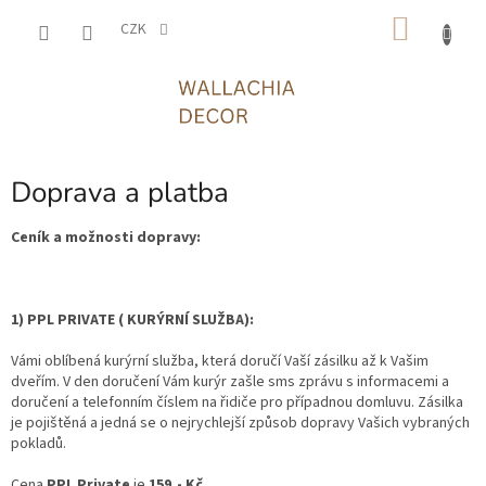
Přejít
NÁKU
na
CZK
obsah
KOŠÍK
Doprava a platba
Ceník a možnosti dopravy:
1) PPL PRIVATE ( KURÝRNÍ SLUŽBA):
Vámi oblíbená kurýrní služba, která doručí Vaší zásilku až k Vašim
dveřím. V den doručení Vám kurýr zašle sms zprávu s informacemi a
doručení a telefonním číslem na řidiče pro případnou domluvu. Zásilka
je pojištěná a jedná se o nejrychlejší způsob dopravy Vašich vybraných
pokladů.
Cena
PPL Private
je
159,- Kč