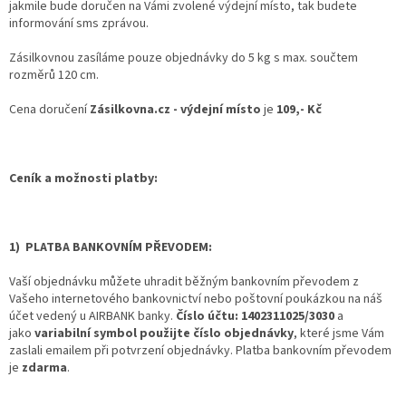
jakmile bude doručen na Vámi zvolené výdejní místo, tak budete
informování sms zprávou.
Zásilkovnou zasíláme pouze objednávky do 5 kg s max. součtem
rozměrů 120 cm.
Cena doručení
Zásilkovna.cz - výdejní místo
je
109,- Kč
Ceník a možnosti platby:
1)
PLATBA BANKOVNÍM PŘEVODEM:
Vaší objednávku můžete uhradit běžným bankovním převodem z
Vašeho internetového bankovnictví nebo poštovní poukázkou na náš
účet vedený u AIRBANK banky.
Číslo účtu: 1402311025/3030
a
jako
variabilní symbol použijte číslo objednávky
, které jsme Vám
zaslali emailem při potvrzení objednávky. Platba bankovním převodem
je
zdarma
.