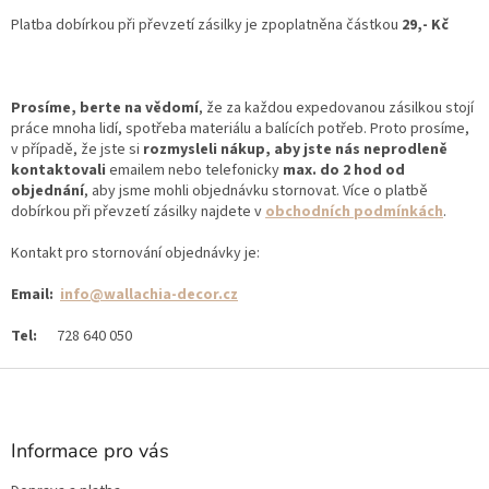
Platba dobírkou při převzetí zásilky je zpoplatněna částkou
29,- Kč
Prosíme, berte na vědomí
, že za každou expedovanou zásilkou stojí
práce mnoha lidí, spotřeba materiálu a balících potřeb. Proto prosíme,
v případě, že jste si
rozmysleli nákup, aby jste nás neprodleně
kontaktovali
emailem nebo telefonicky
max. do 2 hod od
objednání
, aby jsme mohli objednávku stornovat. Více o platbě
dobírkou při převzetí zásilky najdete v
obchodních podmínkách
.
Kontakt pro stornování objednávky je:
Email:
info@wallachia-decor.cz
Tel:
728 640 050
Z
á
p
a
Informace pro vás
t