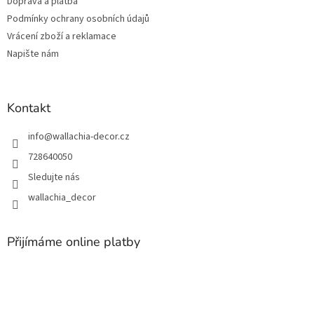
Doprava a platba
í
Podmínky ochrany osobních údajů
Vrácení zboží a reklamace
Napište nám
Kontakt
info
@
wallachia-decor.cz
728640050
Sledujte nás
wallachia_decor
Přijímáme online platby