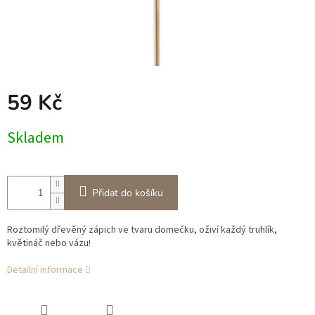
59 Kč
Měrná
Skladem
cena:
Přidat do košíku
Roztomilý dřevěný zápich ve tvaru domečku, oživí každý truhlík,
květináč nebo vázu!
Detailní informace