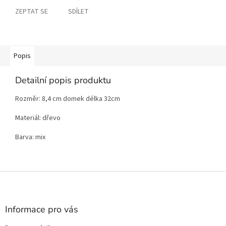
ZEPTAT SE
SDÍLET
Popis
Detailní popis produktu
Rozměr: 8,4 cm domek délka 32cm
Materiál: dřevo
Barva: mix
Z
á
p
a
Informace pro vás
t