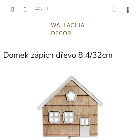
Přejít
NÁKU
na
CZK
obsah
KOŠÍK
Domek zápich dřevo 8,4/32cm