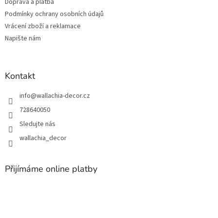
Doprava a platba
í
Podmínky ochrany osobních údajů
Vrácení zboží a reklamace
Napište nám
Kontakt
info
@
wallachia-decor.cz
728640050
Sledujte nás
wallachia_decor
Přijímáme online platby