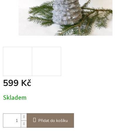
599 Kč
Měrná
Skladem
cena:
Přidat do košíku