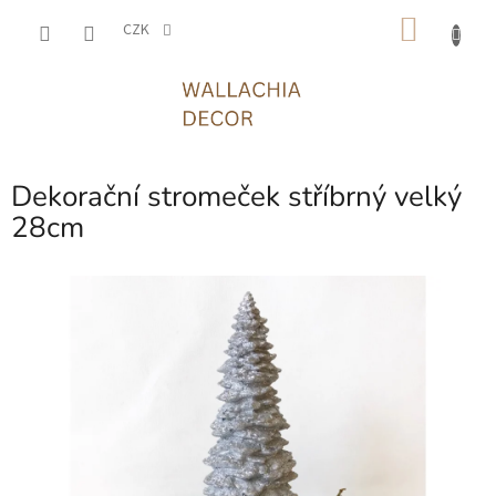
Přejít
NÁKU
na
CZK
obsah
KOŠÍK
Dekorační stromeček stříbrný velký
28cm