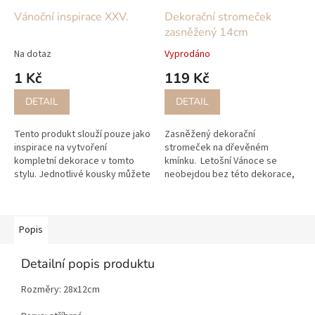
Vánoční inspirace XXV.
Dekorační stromeček
zasněžený 14cm
Na dotaz
Vyprodáno
1 Kč
119 Kč
DETAIL
DETAIL
Tento produkt slouží pouze jako
Zasněžený dekorační
inspirace na vytvoření
stromeček na dřevěném
kompletní dekorace v tomto
kmínku. Letošní Vánoce se
stylu. Jednotlivé kousky můžete
neobejdou bez této dekorace,
zakoupit na našem e-
nejlépe vypadají ve skupince
shopu www.wallachia-
více stromečků v různých
decor.cz níže máte...
výškách.
Popis
Detailní popis produktu
Rozměry: 28x12cm