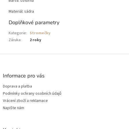
Barva: stříbrná
Materiál: sádra
Doplňkové parametry
Kategorie
:
Stromečky
Záruka
:
2 roky
Z
á
p
a
Informace pro vás
t
Doprava a platba
í
Podmínky ochrany osobních údajů
Vrácení zboží a reklamace
Napište nám