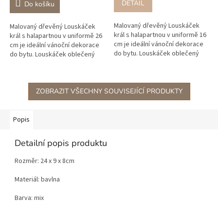
DETAIL
Do košíku
Malovaný dřevěný Louskáček
Malovaný dřevěný Louskáček
král s halapartnou v uniformě 16
král s halapartnou v uniformě 26
cm je ideální vánoční dekorace
cm je ideální vánoční dekorace
do bytu. Louskáček oblečený
do bytu. Louskáček oblečený
jako vojáček s halapartnou
jako vojáček s halapartnou
zvýrazní atmosféru nejhezčích...
zvýrazní atmosféru nejhezčích...
ZOBRAZIT VŠECHNY SOUVISEJÍCÍ PRODUKTY
Popis
Detailní popis produktu
Rozměr: 24 x 9 x 8cm
Materiál: bavlna
Barva: mix