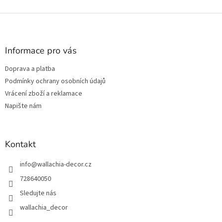
Z
á
p
a
Informace pro vás
t
Doprava a platba
í
Podmínky ochrany osobních údajů
Vrácení zboží a reklamace
Napište nám
Kontakt
info
@
wallachia-decor.cz
728640050
Sledujte nás
wallachia_decor