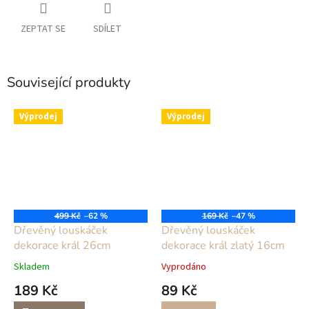
ZEPTAT SE
SDÍLET
Související produkty
Výprodej
Výprodej
499 Kč
–62 %
169 Kč
–47 %
Dřevěný louskáček
Dřevěný louskáček
dekorace král 26cm
dekorace král zlatý 16cm
Skladem
Vyprodáno
189 Kč
89 Kč