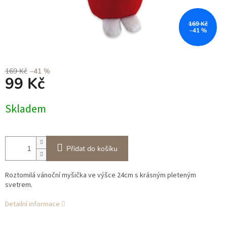
169 Kč
–41 %
169 Kč
–41 %
99 Kč
Měrná
Skladem
cena:
Přidat do košíku
Roztomilá vánoční myšička ve výšce 24cm s krásným pleteným
svetrem.
Detailní informace