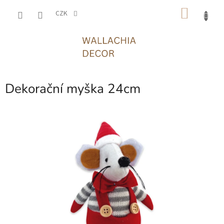
Přejít
NÁKU
na
CZK
obsah
KOŠÍK
Dekorační myška 24cm