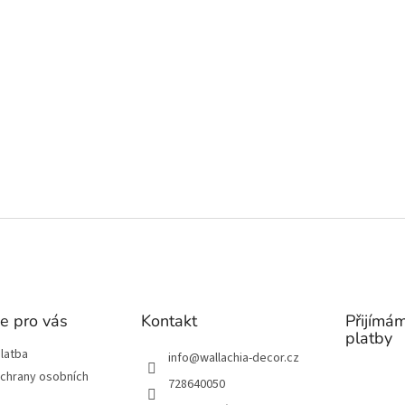
e pro vás
Kontakt
Přijímám
platby
latba
info
@
wallachia-decor.cz
chrany osobních
728640050