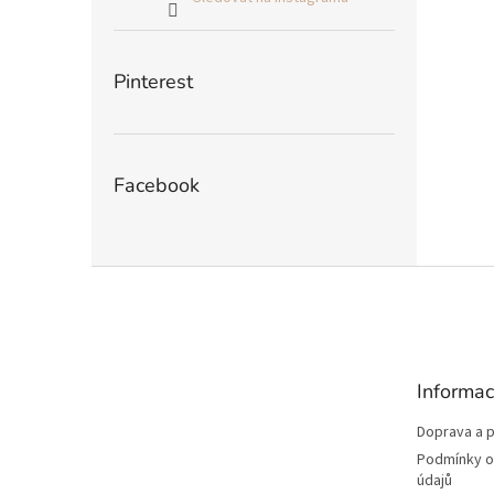
Pinterest
Facebook
Z
á
p
a
t
Informac
í
Doprava a p
Podmínky o
údajů