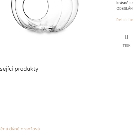
krásně s
ODESLÁNÍ
Detailní 
TISK
sející produkty
ěná dýně oranžová