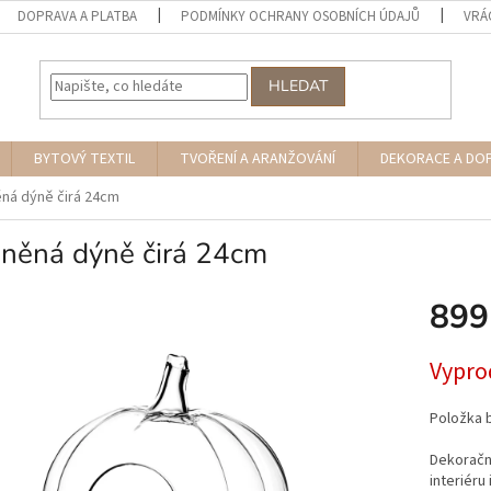
DOPRAVA A PLATBA
PODMÍNKY OCHRANY OSOBNÍCH ÚDAJŮ
VRÁ
HLEDAT
BYTOVÝ TEXTIL
TVOŘENÍ A ARANŽOVÁNÍ
DEKORACE A DO
ná dýně čirá 24cm
eněná dýně čirá 24cm
899
Měrná
Vypro
cena:
Položka 
Dekorační
interiéru