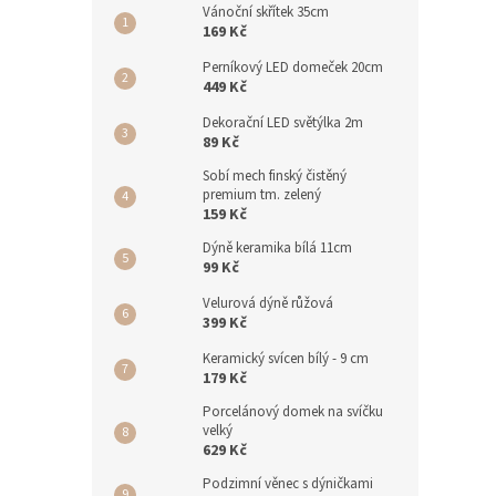
Vánoční skřítek 35cm
169 Kč
Perníkový LED domeček 20cm
449 Kč
Dekorační LED světýlka 2m
89 Kč
Sobí mech finský čistěný
premium tm. zelený
159 Kč
Dýně keramika bílá 11cm
99 Kč
Velurová dýně růžová
399 Kč
Keramický svícen bílý - 9 cm
179 Kč
Porcelánový domek na svíčku
velký
629 Kč
Podzimní věnec s dýničkami