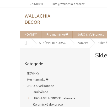
Přejít
728640050
info@wallachia-decor.cz
na
obsah
NOVINKY
Pro maminku ❤️
JARO & Velikonoce
Domů
SEZÓNNÍ DEKORACE
PODZIM
Skleně
P
Skl
o
Přeskočit
s
Kategorie
kategorie
t
r
NOVINKY
a
Pro maminku ❤️
n
JARO & Velikonoce
n
í
Jarní věnce
p
JARO & VELIKONOCE dekorace
a
Keramické dekorace