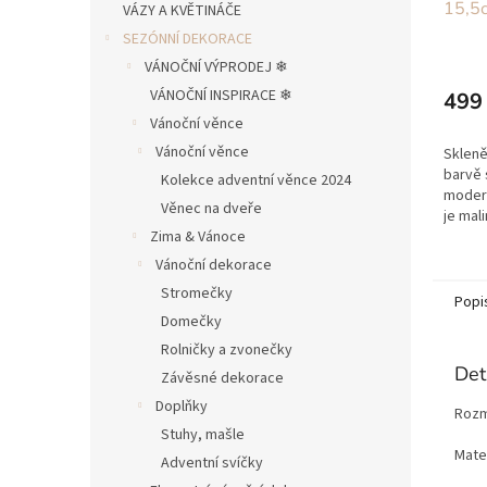
15,5
VÁZY A KVĚTINÁČE
SEZÓNNÍ DEKORACE
VÁNOČNÍ VÝPRODEJ ❄︎︎
VÁNOČNÍ INSPIRACE ❄︎︎
499
Vánoční věnce
Vánoční věnce
Skleně
barvě 
Kolekce adventní věnce 2024
modern
Věnec na dveře
je mal
Zima & Vánoce
světýl
najdet
Vánoční dekorace
Stromečky
Popi
Domečky
Rolničky a zvonečky
Det
Závěsné dekorace
Doplňky
Rozm
Stuhy, mašle
Mater
Adventní svíčky