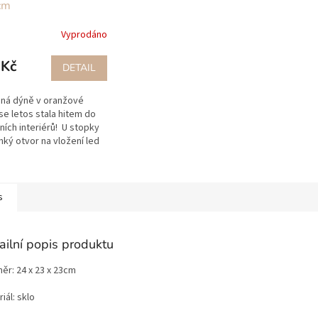
cm
Vyprodáno
 Kč
DETAIL
ná dýně v oranžové
se letos stala hitem do
ích interiérů! U stopky
inký otvor na vložení led
ek, velikost LED osvětlení
e jen na našem...
s
ailní popis produktu
ěr: 24 x 23 x 23cm
iál: sklo