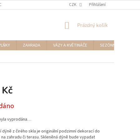
CENÍ ZBOŽÍ A REKLAMACE
NAPIŠTE NÁM
CZK
Přihlášení
NÁKUPNÍ
Prázdný košík
KOŠÍK
PLŇKY
ZAHRADA
VÁZY A KVĚTINÁČE
SEZÓNNÍ DEKORACE
 Kč
dáno
byla vyprodána…
 dýně z čirého skla je originální podzimní dekorací do
 i na zahradu či terasu. Skleněná dýně bude vypadat